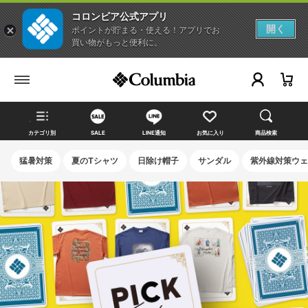
コロンビア公式アプリ
開く
ポイントが貯まる・使える！アプリでお
買い物がもっと便利に。
カテゴリ別
SALE
LINE通知
お気に入り
商品検索
猛暑対策
夏のTシャツ
日除け帽子
サンダル
紫外線対策ウェ