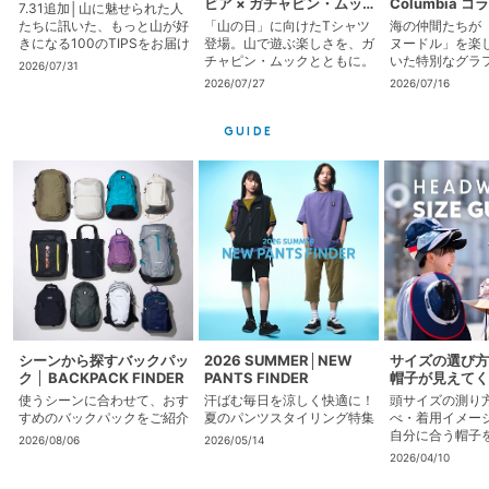
ビア × ガチャピン・ムッ
Columbia 
7.31追加│山に魅せられた人
ク」 マウンテンコレクショ
第二弾
たちに訊いた、もっと山が好
「山の日」に向けたTシャツ
海の仲間たちが
ン
きになる100のTIPSをお届け
登場。山で遊ぶ楽しさを、ガ
ヌードル」を楽
チャピン・ムックとともに。
いた特別なグラ
2026/07/31
ャツ
2026/07/27
2026/07/16
GUIDE
シーンから探すバックパッ
2026 SUMMER│NEW
サイズの選び方
ク │ BACKPACK FINDER
PANTS FINDER
帽子が見えてく
│HEADWEAR
使うシーンに合わせて、おす
汗ばむ毎日を涼しく快適に！
頭サイズの測り
すめのバックパックをご紹介​
夏のパンツスタイリング特集
べ・着用イメー
自分に合う帽子
2026/08/06
2026/05/14
2026/04/10