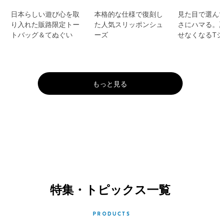
日本らしい遊び心を取
本格的な仕様で復刻し
見た目で選ん
り入れた販路限定トー
た人気スリッポンシュ
さにハマる。
トバッグ＆てぬぐい
ーズ
せなくなるT
もっと見る
特集・トピックス一覧
PRODUCTS