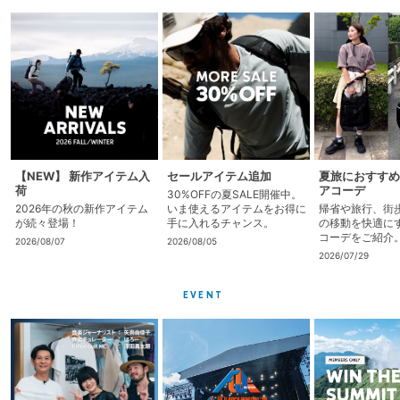
【NEW】 新作アイテム入
セールアイテム追加
夏旅におすすめ
荷
アコーデ
30%OFFの夏SALE開催中。
2026年の秋の新作アイテム
いま使えるアイテムをお得に
帰省や旅行、街
が続々登場！
手に入れるチャンス。
の移動を快適に
コーデをご紹介
2026/08/07
2026/08/05
2026/07/29
EVENT