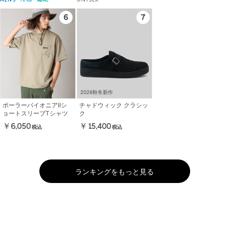
MENS
UNISEX
2026秋冬新作
ポーラーパイオニアIIシ
チャドウィック クラシッ
ョートスリーブTシャツ
ク
￥6,050
￥15,400
税込
税込
ランキングをもっと見る