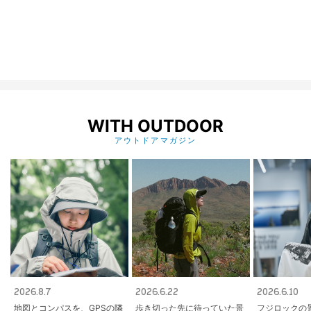
WITH OUTDOOR
アウトドアマガジン
2026.8.7
2026.6.22
2026.6.10
地図とコンパスを、GPSの隣
歩き切った先に待っていた景
フジロックの