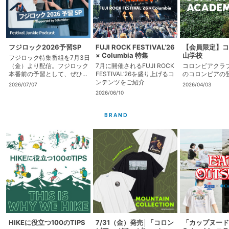
フジロック2026予習SP
FUJI ROCK FESTIVAL‘26
【会員限定】コ
× Columbia 特集
山学校
フジロック特集番組を7月3日
（金）より配信。フジロック
7月に開催されるFUJI ROCK
コロンビアクラ
本番前の予習として、ぜひお
FESTIVAL‘26を盛り上げるコ
のコロンビアの
楽しみください
ンテンツをご紹介
2026/07/07
2026/04/03
2026/06/10
BRAND
HIKEに役立つ100のTIPS
7/31（金）発売│「コロン
「カップヌード