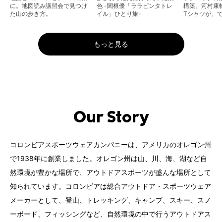
に。地図読み講習会で見つけ
色 -関根優「ララピンタトレ
構築。河村康
た山の歩き方。
イル」ひとり旅-
Tシャツが、
もっと見る
Our Story
コロンビアスポーツウェアカンパニーは、アメリカのオレゴン州
で1938年に創業しました。オレゴン州は山、川、海、湖など自
然環境が豊かな場所で、アウトドアスポーツが盛んな場所として
知られています。コロンビアは総合アウトドア・スポーツウェア
メーカーとして、登山、トレッキング、キャンプ、スキー、スノ
ーボード、フィッシングなど、自然環境の中で行うアウトドアス