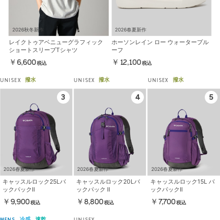
2026秋冬新作
2026春夏新作
レイクトゥアベニューグラフィック
ホーソンレイン ロー ウォータープル
ショートスリーブTシャツ
ーフ
￥6,600
￥12,100
税込
税込
撥水
撥水
撥水
UNISEX
UNISEX
UNISEX
2026春夏新作
2026春夏新作
2026春夏新作
キャッスルロック25Lバ
キャッスルロック20Lバ
キャッスルロック15L バ
ックパックII
ックパック II
ックパックII
￥9,900
￥8,800
￥7,700
税込
税込
税込
冷感
速乾