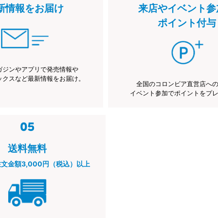
新情報をお届け
来店やイベント参
ポイント付与
ガジンやアプリで発売情報や
ックスなど最新情報をお届け。
全国のコロンビア直営店へ
イベント参加でポイントをプ
送料無料
注文金額3,000円（税込）以上