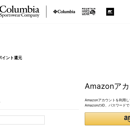
ポイント還元
Amazon
Amazonアカウントを利用
。
AmazonのID、パスワー