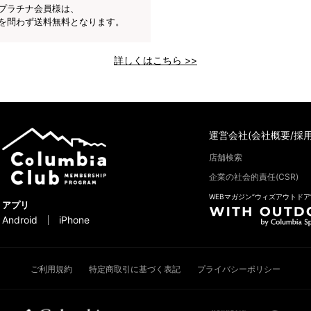
プラチナ会員様は、
を問わず送料無料となります。
詳しくはこちら >>
運営会社(会社概要/採用
店舗検索
企業の社会的責任(CSR)
WEBマガジン“ウィズアウトドア
アプリ
Android
iPhone
ご利用規約
特定商取引に基づく表記
プライバシーポリシー