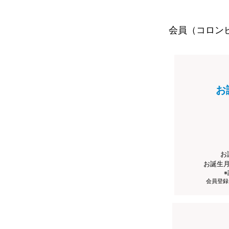
会員（コロン
お
お
お誕生
会員登録