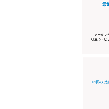
最
メールマ
役立つトピ
※1回のご