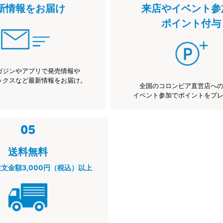
新情報をお届け
来店やイベント参
ポイント付与
ガジンやアプリで発売情報や
ックスなど最新情報をお届け。
全国のコロンビア直営店へ
イベント参加でポイントをプ
送料無料
注文金額3,000円（税込）以上