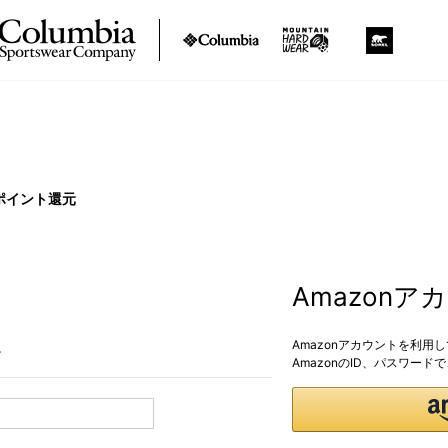
ポイント還元
Amazon
Amazonアカウントを利用
。
AmazonのID、パスワー