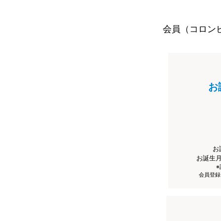
会員（コロン
お
お
お誕生
会員登録