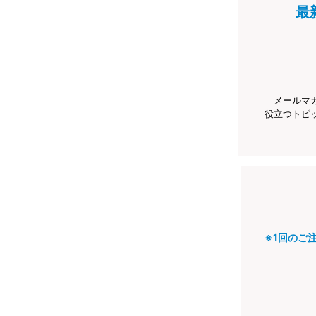
最
メールマ
役立つトピ
※1回のご