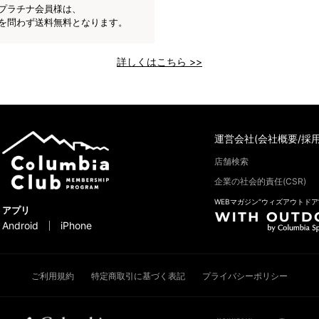
プラチナ会員様は、
を問わず送料無料となります。
詳しくはこちら >>
運営会社(会社概要/採用
店舗検索
企業の社会的責任(CSR)
WEBマガジン“ウィズアウトドア
アプリ
Android
iPhone
ご利用規約
特定商取引に基づく表記
プライバシーポリシー