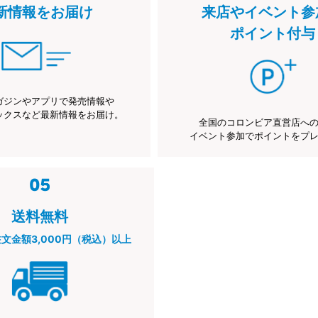
新情報をお届け
来店やイベント参
ポイント付与
ガジンやアプリで発売情報や
ックスなど最新情報をお届け。
全国のコロンビア直営店へ
イベント参加でポイントをプ
送料無料
注文金額3,000円（税込）以上