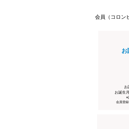
会員（コロン
お
お
お誕生
会員登録