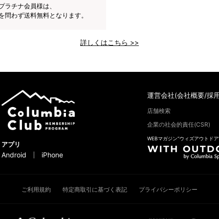
プラチナ会員様は、
を問わず送料無料となります。
詳しくはこちら >>
運営会社(会社概要/採用
店舗検索
企業の社会的責任(CSR)
WEBマガジン“ウィズアウトドア
アプリ
Android
iPhone
ご利用規約
特定商取引に基づく表記
プライバシーポリシー