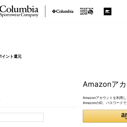
ポイント還元
Amazon
Amazonアカウントを利用
。
AmazonのID、パスワー