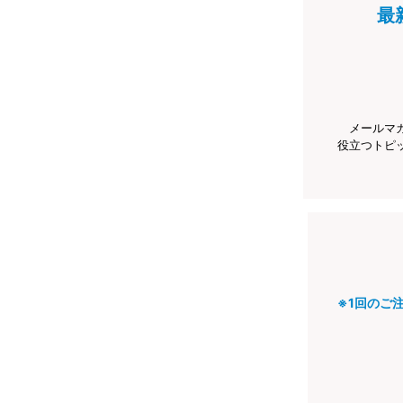
最
メールマ
役立つトピ
※1回のご