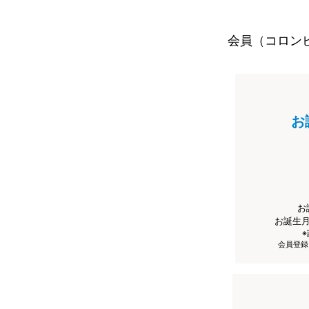
会員（コロン
お
お
お誕生
会員登録