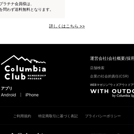
プラチナ会員様は、
を問わず送料無料となります。
詳しくはこちら >>
運営会社(会社概要/採用
店舗検索
企業の社会的責任(CSR)
WEBマガジン“ウィズアウトドア
アプリ
Android
iPhone
ご利用規約
特定商取引に基づく表記
プライバシーポリシー