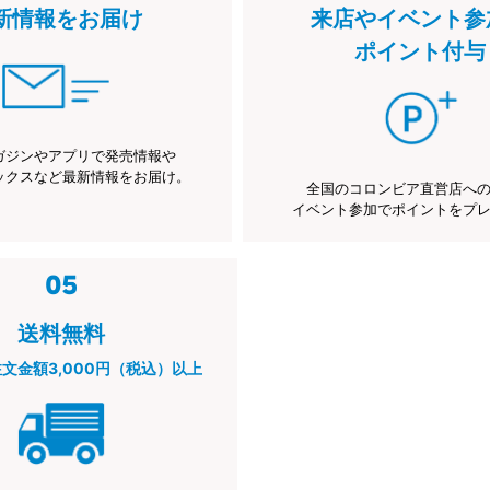
新情報をお届け
来店やイベント参
ポイント付与
ガジンやアプリで発売情報や
ックスなど最新情報をお届け。
全国のコロンビア直営店へ
イベント参加でポイントをプ
送料無料
注文金額3,000円（税込）以上