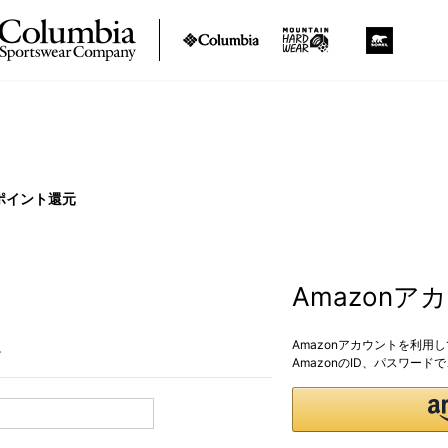
ポイント還元
Amazon
Amazonアカウントを利用
。
AmazonのID、パスワー