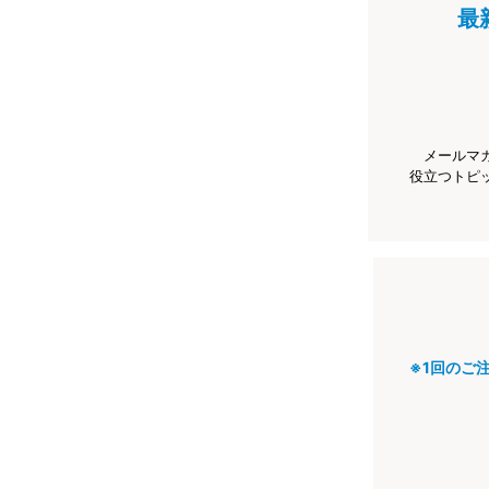
最
メールマ
役立つトピ
※1回のご