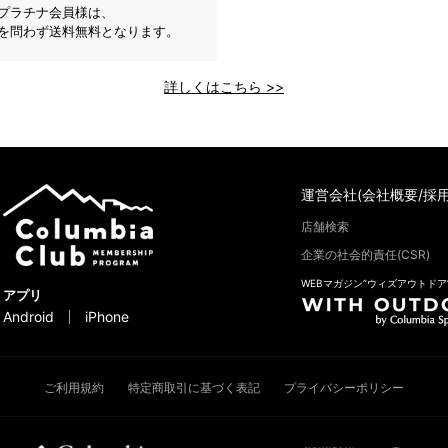
プラチナ会員様は、
を問わず送料無料となります。
詳しくはこちら >>
運営会社(会社概要/採用
店舗検索
企業の社会的責任(CSR)
WEBマガジン“ウィズアウトドア
アプリ
Android
iPhone
ご利用規約
特定商取引に基づく表記
プライバシーポリシー