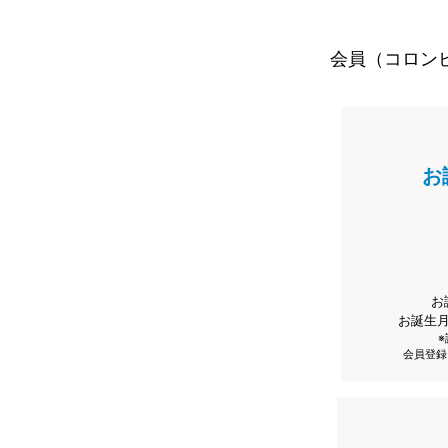
会員（コロン
お
お
お誕生
会員登録