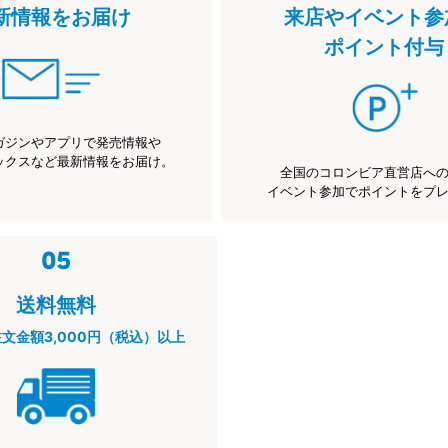
新情報をお届け
来店やイベント参
ポイント付与
ガジンやアプリで発売情報や
ックスなど最新情報をお届け。
全国のコロンビア直営店へ
イベント参加でポイントをプ
送料無料
注文金額3,000円（税込）以上