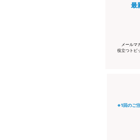
最
メールマ
役立つトピ
※1回のご