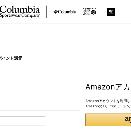
ポイント還元
Amazon
Amazonアカウントを利用
。
AmazonのID、パスワー