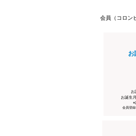
会員（コロン
お
お
お誕生
会員登録