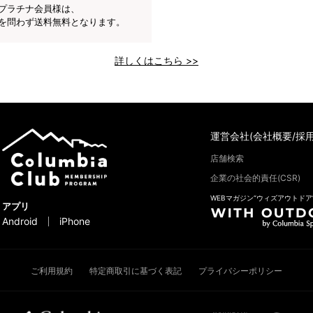
プラチナ会員様は、
を問わず送料無料となります。
詳しくはこちら >>
運営会社(会社概要/採用
店舗検索
企業の社会的責任(CSR)
WEBマガジン“ウィズアウトドア
アプリ
Android
iPhone
ご利用規約
特定商取引に基づく表記
プライバシーポリシー