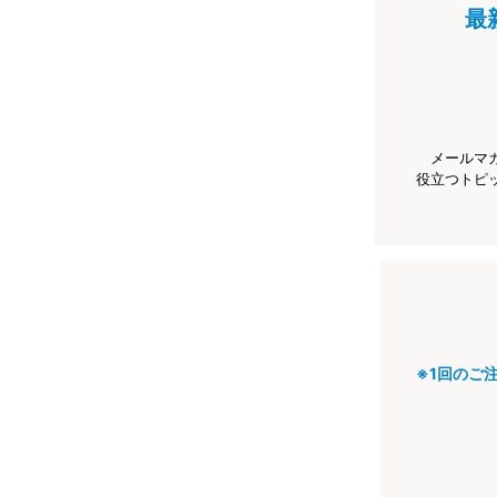
最
メールマ
役立つトピ
※1回のご