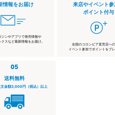
新情報をお届け
来店やイベント参
ポイント付与
ガジンやアプリで発売情報や
ックスなど最新情報をお届け。
全国のコロンビア直営店へ
イベント参加でポイントをプ
送料無料
注文金額3,000円（税込）以上