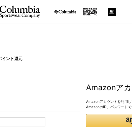
ポイント還元
Amazon
Amazonアカウントを利用
。
AmazonのID、パスワー