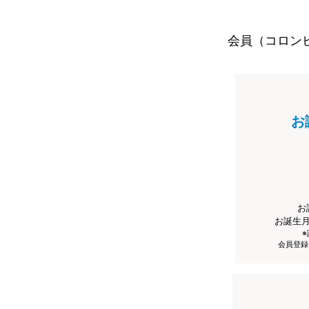
会員（コロン
お
お
お誕生
会員登録