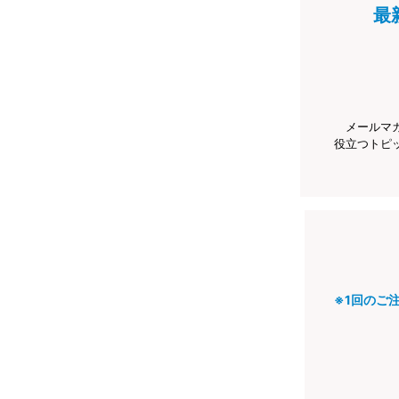
最
メールマ
役立つトピ
※1回のご