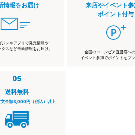
新情報をお届け
来店やイベント参
ポイント付与
ガジンやアプリで発売情報や
ックスなど最新情報をお届け。
全国のコロンビア直営店へ
イベント参加でポイントをプ
送料無料
注文金額3,000円（税込）以上