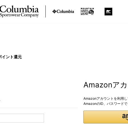
ポイント還元
Amazon
Amazonアカウントを利用
。
AmazonのID、パスワー