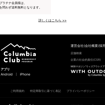
プラチナ会員様は、
を問わず送料無料となります。
詳しくはこちら >>
運営会社(会社概要/採用
店舗検索
企業の社会的責任(CSR)
WEBマガジン“ウィズアウトドア
アプリ
Android
iPhone
ご利用規約
特定商取引に基づく表記
プライバシーポリシー