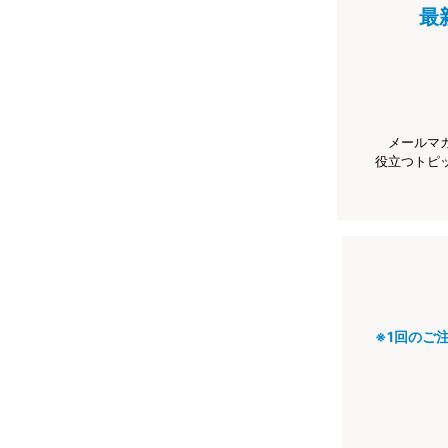
最
メールマ
役立つトピ
※1回のご