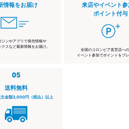
新情報をお届け
来店やイベント参
ポイント付与
ガジンやアプリで発売情報や
ックスなど最新情報をお届け。
全国のコロンビア直営店へ
イベント参加でポイントをプ
送料無料
注文金額3,000円（税込）以上