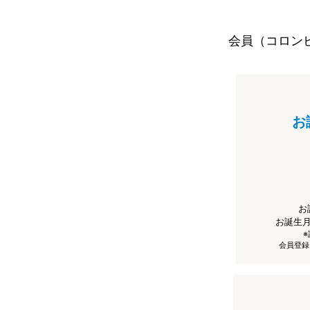
会員（コロン
お
お
お誕生
会員登録