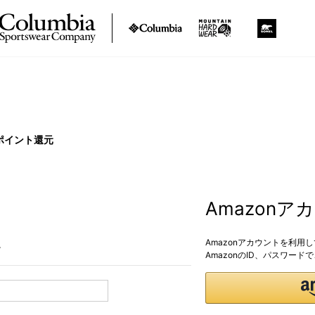
ポイント還元
Amazon
Amazonアカウントを利用
。
AmazonのID、パスワー