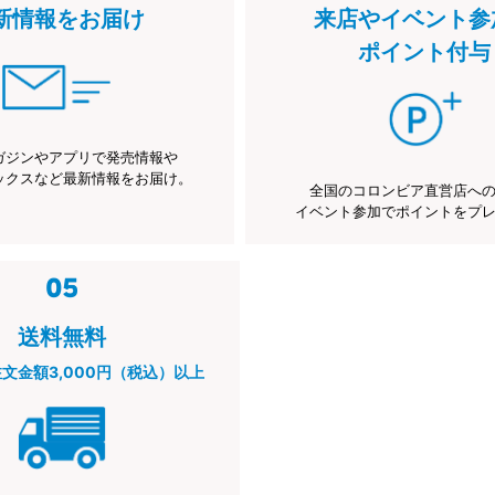
新情報をお届け
来店やイベント参
ポイント付与
ガジンやアプリで発売情報や
ックスなど最新情報をお届け。
全国のコロンビア直営店へ
イベント参加でポイントをプ
送料無料
注文金額3,000円（税込）以上