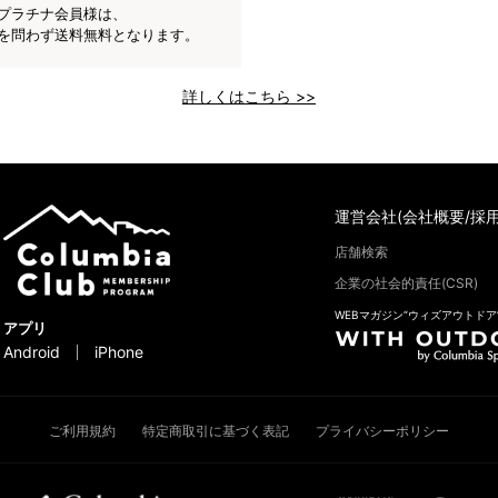
プラチナ会員様は、
を問わず送料無料となります。
詳しくはこちら >>
運営会社(会社概要/採用
店舗検索
企業の社会的責任(CSR)
WEBマガジン“ウィズアウトドア
アプリ
Android
iPhone
ご利用規約
特定商取引に基づく表記
プライバシーポリシー