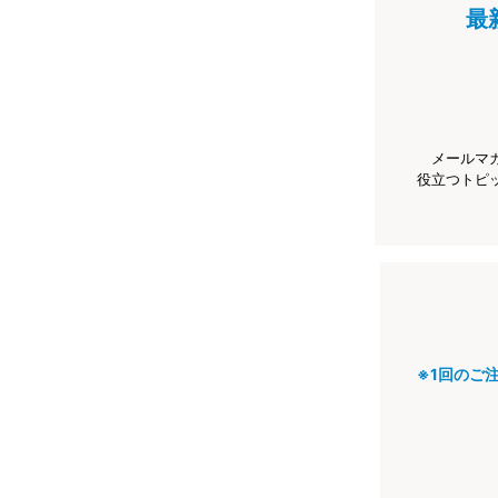
最
メールマ
役立つトピ
※1回のご