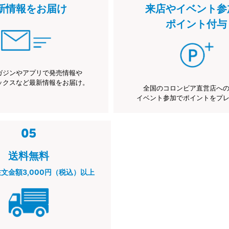
新情報をお届け
来店やイベント参
ポイント付与
ガジンやアプリで発売情報や
ックスなど最新情報をお届け。
全国のコロンビア直営店へ
イベント参加でポイントをプ
送料無料
注文金額3,000円（税込）以上