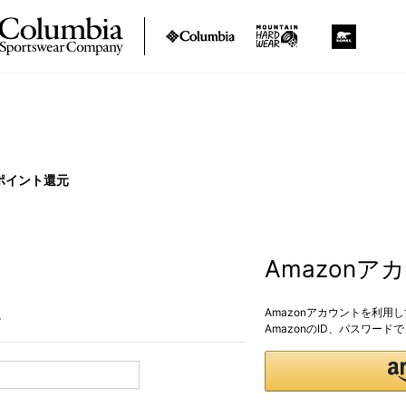
ポイント還元
Amazon
Amazonアカウントを利用
。
AmazonのID、パスワー