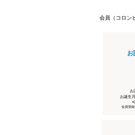
会員（コロン
お
お
お誕生
会員登録