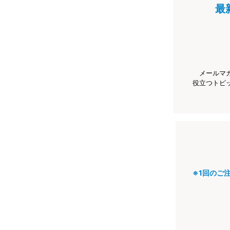
最
メールマ
役立つトピ
※1回のご