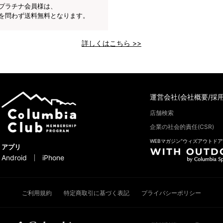
プラチナ会員様は、
を問わず送料無料となります。
詳しくはこちら >>
運営会社(会社概要/採用
店舗検索
企業の社会的責任(CSR)
WEBマガジン“ウィズアウトドア
アプリ
Android
iPhone
ご利用規約
特定商取引に基づく表記
プライバシーポリシー