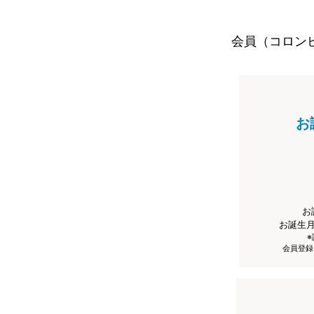
会員（コロン
お
お
お誕生
会員登録