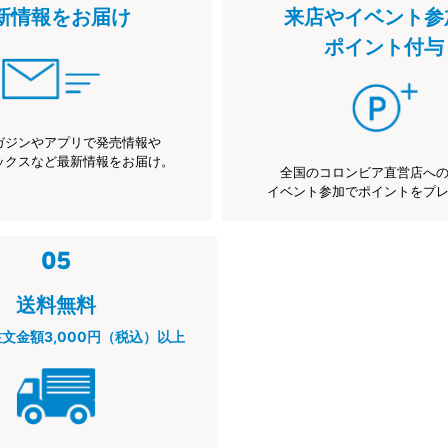
新情報をお届け
来店やイベント参
ポイント付与
ガジンやアプリで発売情報や
ックスなど最新情報をお届け。
全国のコロンビア直営店へ
イベント参加でポイントをプ
送料無料
注文金額3,000円（税込）以上