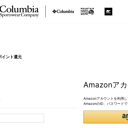
ポイント還元
Amazon
Amazonアカウントを利用
。
AmazonのID、パスワー