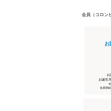
会員（コロン
お
お
お誕生
会員登録