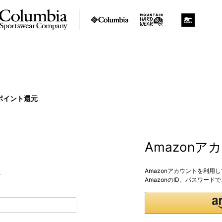
ポイント還元
Amazon
Amazonアカウントを利用
。
AmazonのID、パスワー