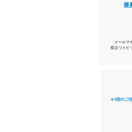
最
メールマ
役立つトピ
※1回のご