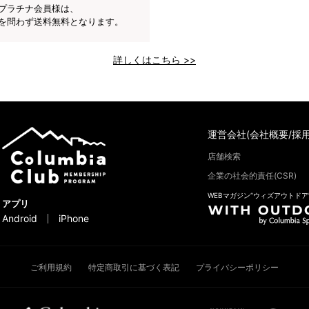
プラチナ会員様は、
を問わず送料無料となります。
詳しくはこちら >>
運営会社(会社概要/採用
店舗検索
企業の社会的責任(CSR)
WEBマガジン“ウィズアウトドア
アプリ
Android
iPhone
ご利用規約
特定商取引に基づく表記
プライバシーポリシー