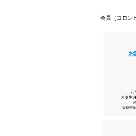
会員（コロン
お
お
お誕生
会員登録