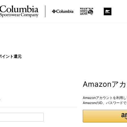
ポイント還元
Amazon
Amazonアカウントを利用
。
AmazonのID、パスワー