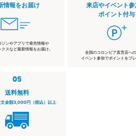
新情報をお届け
来店やイベント参
ポイント付与
ガジンやアプリで発売情報や
ックスなど最新情報をお届け。
全国のコロンビア直営店へ
イベント参加でポイントをプ
送料無料
注文金額3,000円（税込）以上