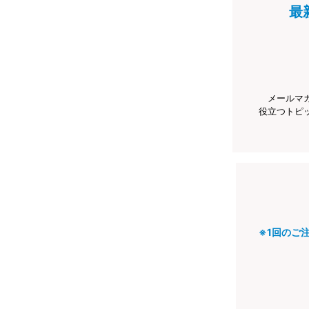
最
メールマ
役立つトピ
※1回のご