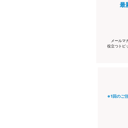
最
メールマ
役立つトピ
※1回のご