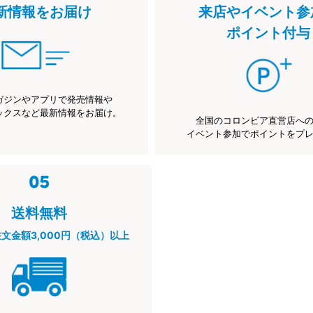
新情報をお届け
来店やイベント参
ポイント付与
ガジンやアプリで発売情報や
ックスなど最新情報をお届け。
全国のコロンビア直営店へ
イベント参加でポイントをプ
送料無料
注文金額3,000円（税込）以上