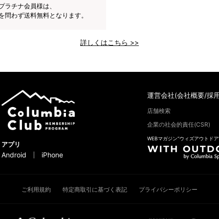
プラチナ会員様は、
を問わず送料無料となります。
詳しくはこちら >>
運営会社(会社概要/採用
店舗検索
企業の社会的責任(CSR)
WEBマガジン“ウィズアウトドア
アプリ
Android
iPhone
ご利用規約
特定商取引に基づく表記
プライバシーポリシー