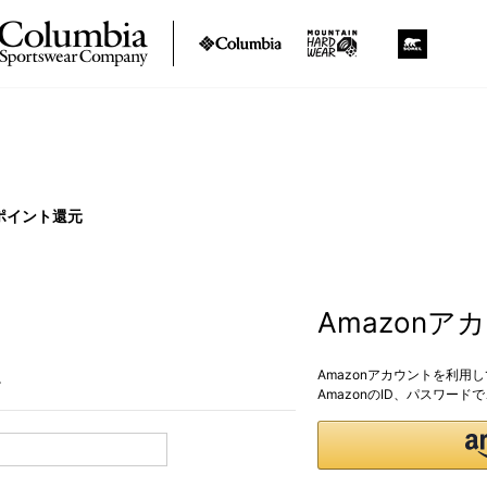
ポイント還元
Amazon
Amazonアカウントを利用
。
AmazonのID、パスワー