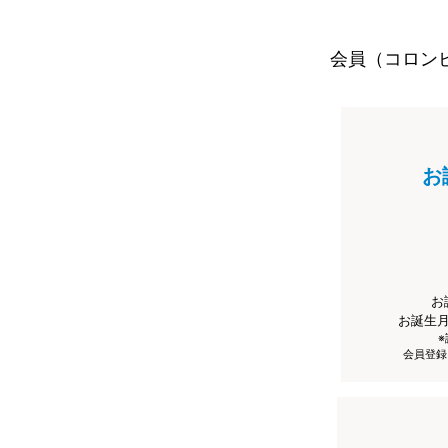
会員（コロン
お
お
お誕生
会員登録