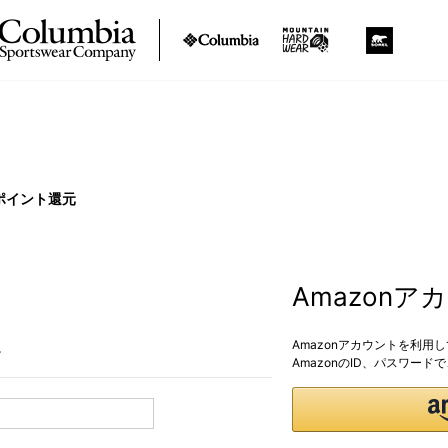
ポイント還元
Amazon
Amazonアカウントを利用
。
AmazonのID、パスワー