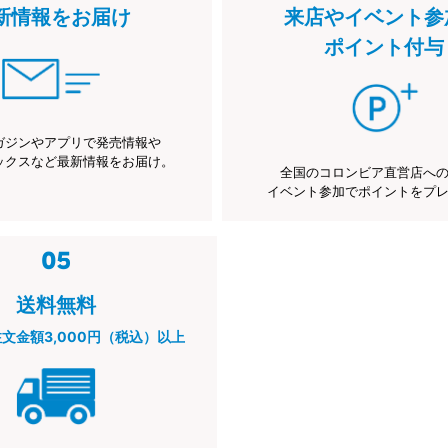
新情報をお届け
来店やイベント参
ポイント付与
ガジンやアプリで発売情報や
ックスなど最新情報をお届け。
全国のコロンビア直営店へ
イベント参加でポイントをプ
送料無料
注文金額3,000円（税込）以上