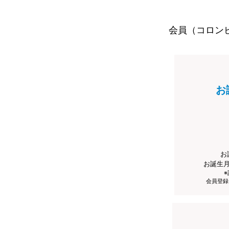
会員（コロン
お
お
お誕生
会員登録