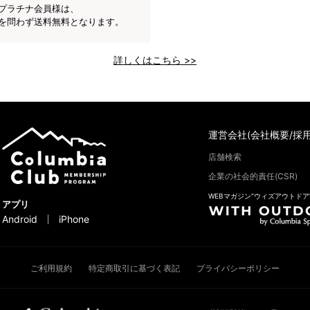
プラチナ会員様は、
を問わず送料無料となります。
詳しくはこちら >>
運営会社(会社概要/採用
店舗検索
企業の社会的責任(CSR)
WEBマガジン“ウィズアウトドア
アプリ
Android
iPhone
ご利用規約
特定商取引に基づく表記
プライバシーポリシー