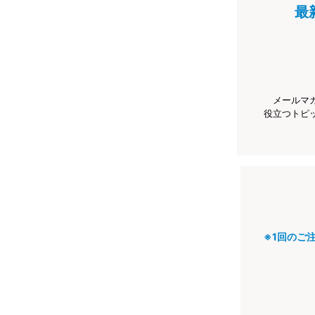
最
メールマ
役立つトピ
※1回のご