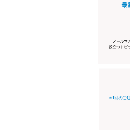
最
メールマ
役立つトピ
※1回のご