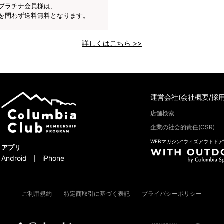
プラチナ会員様は、
を問わず送料無料となります。
詳しくはこちら >>
運営会社(会社概要/採用
店舗検索
企業の社会的責任(CSR)
WEBマガジン“ウィズアウトドア
アプリ
Android
iPhone
ご利用規約
特定商取引に基づく表記
プライバシーポリシー