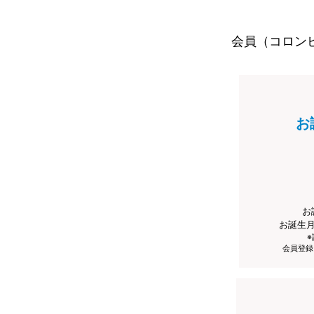
会員（コロン
お
お
お誕生
会員登録