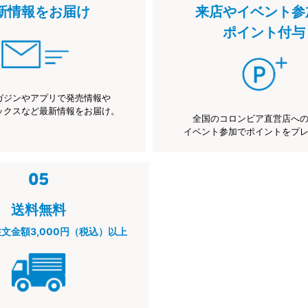
新情報をお届け
来店やイベント参
ポイント付与
ガジンやアプリで発売情報や
ックスなど最新情報をお届け。
全国のコロンビア直営店へ
イベント参加でポイントをプ
送料無料
注文金額3,000円（税込）以上