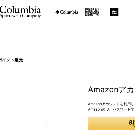
ポイント還元
Amazon
Amazonアカウントを利用
。
AmazonのID、パスワー