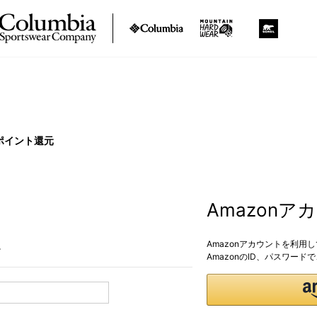
ポイント還元
Amazon
Amazonアカウントを利用
。
AmazonのID、パスワー