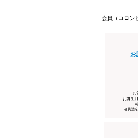
会員（コロン
お
お
お誕生
会員登録