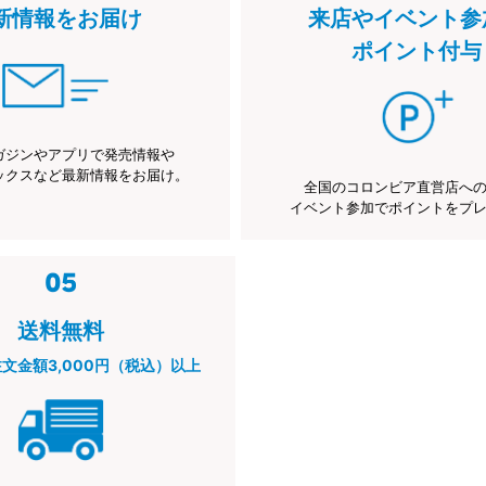
新情報をお届け
来店やイベント参
ポイント付与
ガジンやアプリで発売情報や
ックスなど最新情報をお届け。
全国のコロンビア直営店へ
イベント参加でポイントをプ
送料無料
注文金額3,000円（税込）以上