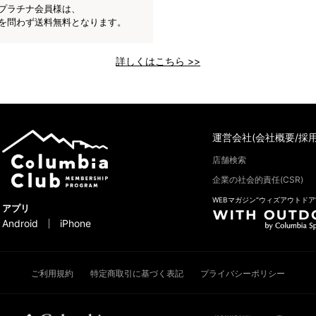
プラチナ会員様は、
を問わず送料無料となります。
詳しくはこちら >>
運営会社(会社概要/採用
店舗検索
企業の社会的責任(CSR)
WEBマガジン“ウィズアウトドア
アプリ
Android
iPhone
ご利用規約
特定商取引に基づく表記
プライバシーポリシー