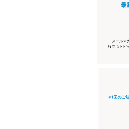
最
メールマ
役立つトピ
※1回のご