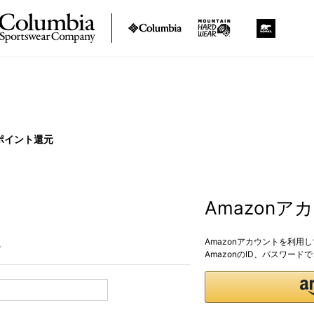
ポイント還元
Amazon
Amazonアカウントを利用
。
AmazonのID、パスワー