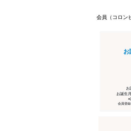
会員（コロン
お
お
お誕生
会員登録