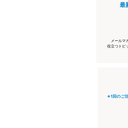
最
メールマ
役立つトピ
※1回のご