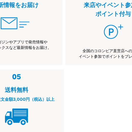
新情報をお届け
来店やイベント参
ポイント付与
ガジンやアプリで発売情報や
ックスなど最新情報をお届け。
全国のコロンビア直営店へ
イベント参加でポイントをプ
送料無料
注文金額3,000円（税込）以上