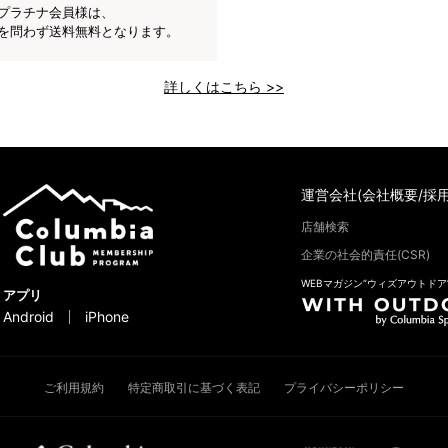
プラチナ会員様は、
を問わず送料無料となります。
詳しくはこちら >>
運営会社(会社概要/採用
店舗検索
企業の社会的責任(CSR)
WEBマガジン“ウィズアウトドア
アプリ
Android
iPhone
ご利用規約
特定商取引に基づく表記
プライバシーポリシー