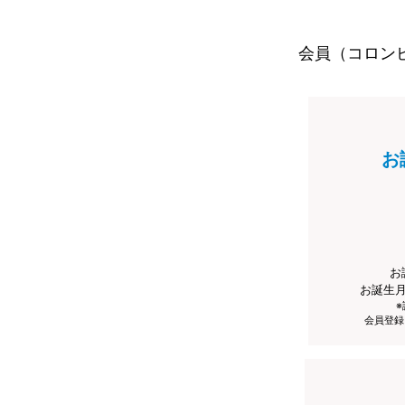
会員（コロン
お
お
お誕生
会員登録