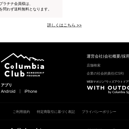
プラチナ会員様は、
を問わず送料無料となります。
詳しくはこちら >>
運営会社(会社概要/採用
店舗検索
企業の社会的責任(CSR)
WEBマガジン“ウィズアウトドア
アプリ
Android
iPhone
ご利用規約
特定商取引に基づく表記
プライバシーポリシー