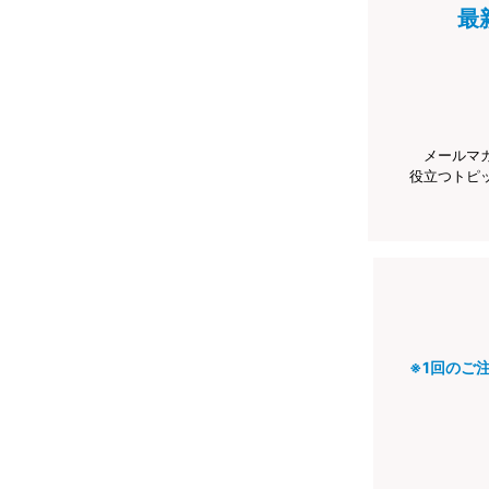
最
メールマ
役立つトピ
※1回のご