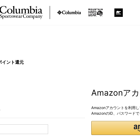
ポイント還元
Amazon
Amazonアカウントを利用
。
AmazonのID、パスワー