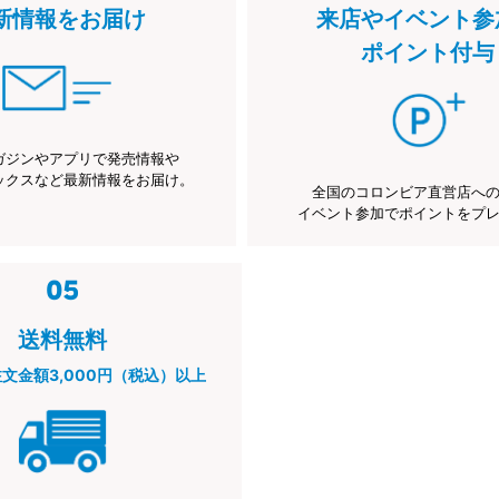
新情報をお届け
来店やイベント参
ポイント付与
ガジンやアプリで発売情報や
ックスなど最新情報をお届け。
全国のコロンビア直営店へ
イベント参加でポイントをプ
送料無料
注文金額3,000円（税込）以上