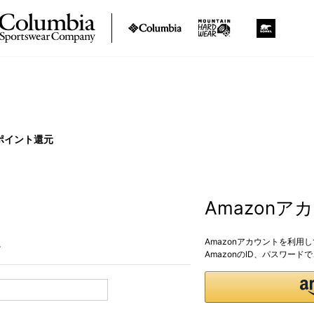
ポイント還元
Amazon
Amazonアカウントを利用
。
AmazonのID、パスワー