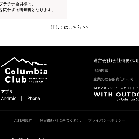
プラチナ会員様は、
を問わず送料無料となります。
詳しくはこちら >>
運営会社(会社概要/採用
店舗検索
企業の社会的責任(CSR)
WEBマガジン“ウィズアウトドア
アプリ
Android
iPhone
ご利用規約
特定商取引に基づく表記
プライバシーポリシー