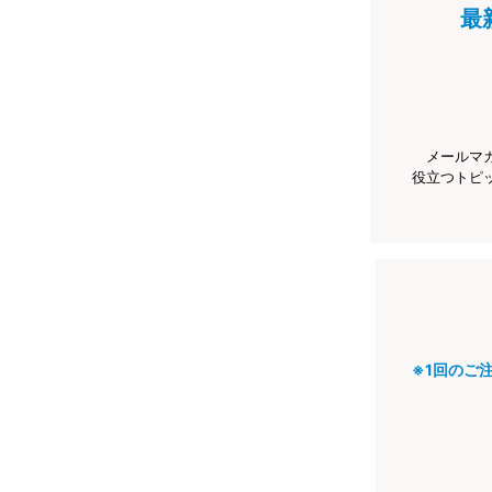
最
メールマ
役立つトピ
※1回のご