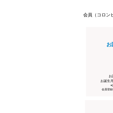
会員（コロン
お
お
お誕生
会員登録