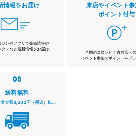
新情報をお届け
来店やイベント参
ポイント付与
ガジンやアプリで発売情報や
ックスなど最新情報をお届け。
全国のコロンビア直営店へ
イベント参加でポイントをプ
送料無料
注文金額3,000円（税込）以上