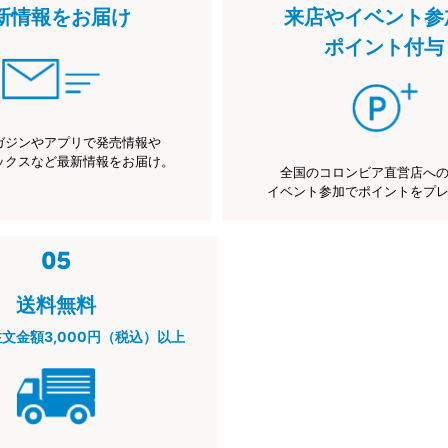
新情報をお届け
来店やイベント参
ポイント付与
ガジンやアプリで発売情報や
ックスなど最新情報をお届け。
全国のコロンビア直営店へ
イベント参加でポイントをプ
送料無料
注文金額3,000円（税込）以上