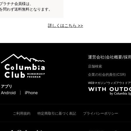
プラチナ会員様は、
を問わず送料無料となります。
詳しくはこちら >>
運営会社(会社概要/採用
店舗検索
企業の社会的責任(CSR)
WEBマガジン“ウィズアウトドア
アプリ
Android
iPhone
ご利用規約
特定商取引に基づく表記
プライバシーポリシー