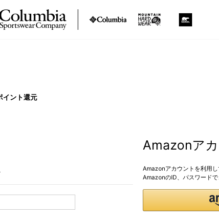
ポイント還元
Amazon
Amazonアカウントを利用
。
AmazonのID、パスワー