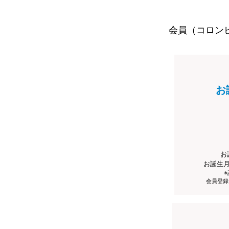
会員（コロン
お
お
お誕生
会員登録