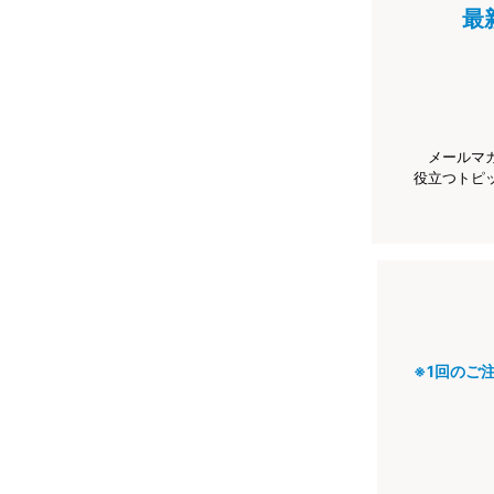
最
メールマ
役立つトピ
※1回のご