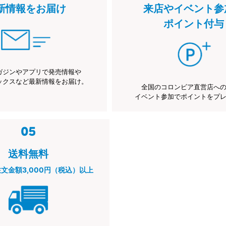
新情報をお届け
来店やイベント参
ポイント付与
ガジンやアプリで発売情報や
ックスなど最新情報をお届け。
全国のコロンビア直営店へ
イベント参加でポイントをプ
送料無料
注文金額3,000円（税込）以上