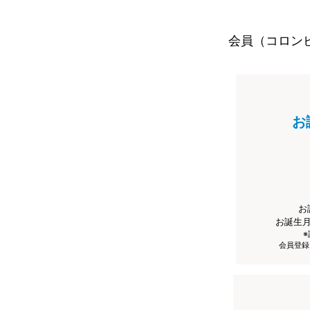
会員（コロン
お
お
お誕生
会員登録