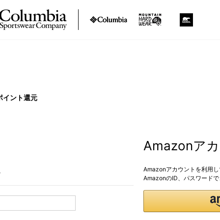
ポイント還元
Amazon
Amazonアカウントを利用
。
AmazonのID、パスワー