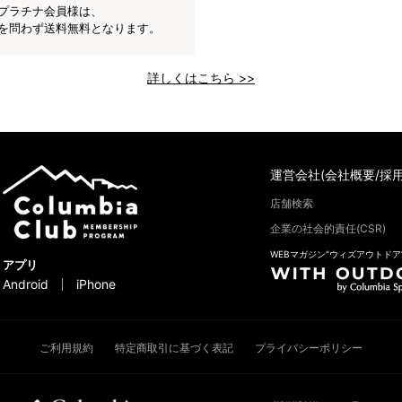
プラチナ会員様は、
を問わず送料無料となります。
詳しくはこちら >>
運営会社(会社概要/採用
店舗検索
企業の社会的責任(CSR)
WEBマガジン“ウィズアウトドア
アプリ
Android
iPhone
ご利用規約
特定商取引に基づく表記
プライバシーポリシー