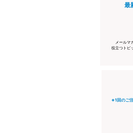
最
メールマ
役立つトピ
※1回のご