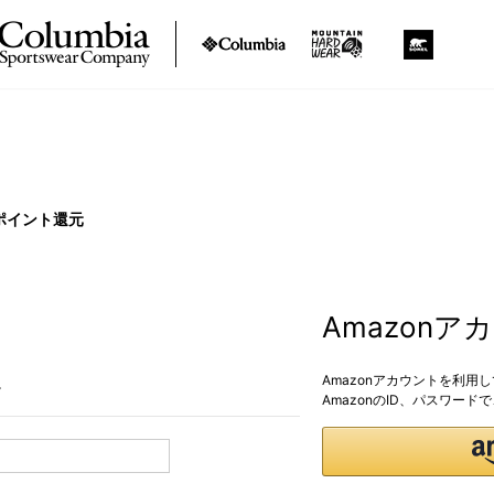
ポイント還元
Amazon
Amazonアカウントを利用
。
AmazonのID、パスワー