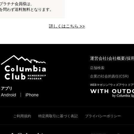
プラチナ会員様は、
を問わず送料無料となります。
詳しくはこちら >>
運営会社(会社概要/採用
店舗検索
企業の社会的責任(CSR)
WEBマガジン“ウィズアウトドア
アプリ
Android
iPhone
ご利用規約
特定商取引に基づく表記
プライバシーポリシー