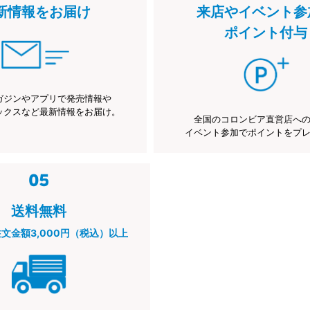
新情報をお届け
来店やイベント参
ポイント付与
ガジンやアプリで発売情報や
ックスなど最新情報をお届け。
全国のコロンビア直営店へ
イベント参加でポイントをプ
送料無料
注文金額3,000円（税込）以上