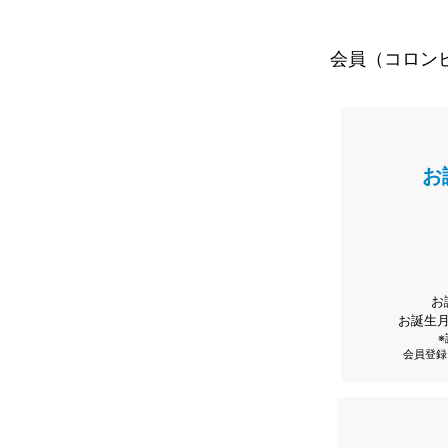
会員（コロン
お
お
お誕生
会員登録