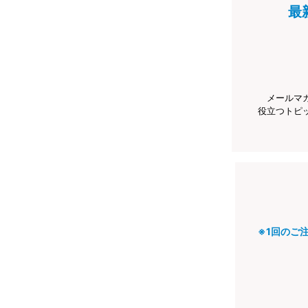
最
メールマ
役立つトピ
※1回のご