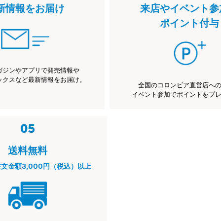
新情報をお届け
来店やイベント参
ポイント付与
ガジンやアプリで発売情報や
ックスなど最新情報をお届け。
全国のコロンビア直営店へ
イベント参加でポイントをプ
送料無料
注文金額3,000円（税込）以上