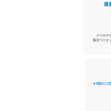
最
メールマ
役立つトピ
※1回のご