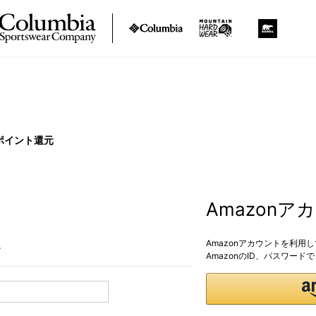
ポイント還元
Amazon
Amazonアカウントを利用
。
AmazonのID、パスワー