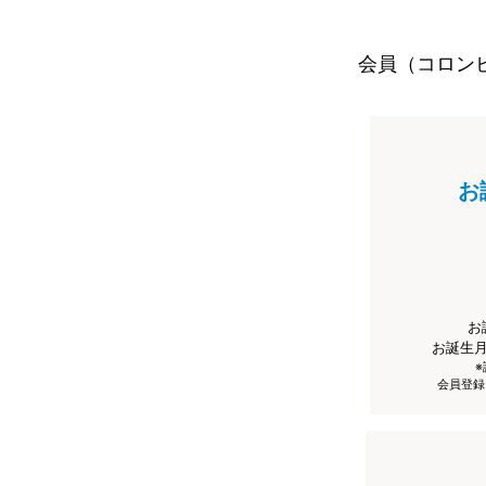
会員（コロン
お
お
お誕生
会員登録