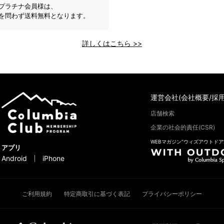
プラチナ会員様は、
を問わず送料無料となります。
詳しくはこちら >>
運営会社(会社概要/採用
店舗検索
企業の社会的責任(CSR)
WEBマガジン“ウィズアウトドア
アプリ
Android
iPhone
ご利用規約
特定商取引に基づく表記
プライバシーポリシー