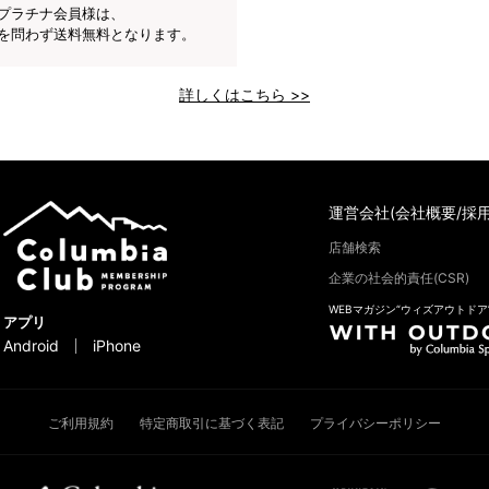
プラチナ会員様は、
を問わず送料無料となります。
詳しくはこちら >>
運営会社(会社概要/採用
店舗検索
企業の社会的責任(CSR)
WEBマガジン“ウィズアウトドア
アプリ
Android
iPhone
ご利用規約
特定商取引に基づく表記
プライバシーポリシー