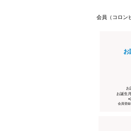
会員（コロン
お
お
お誕生
会員登録