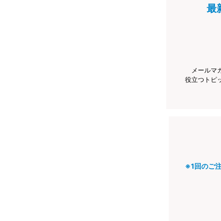
最
メールマ
役立つトピ
※1回のご