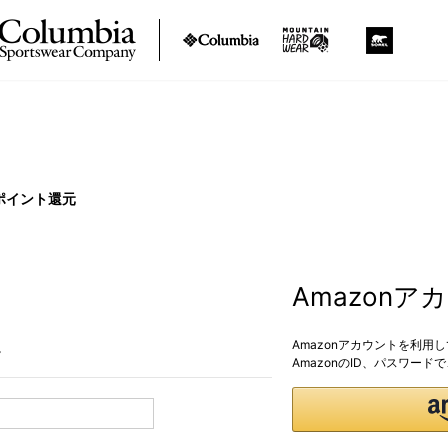
ポイント還元
Amazon
Amazonアカウントを利用
。
AmazonのID、パスワー