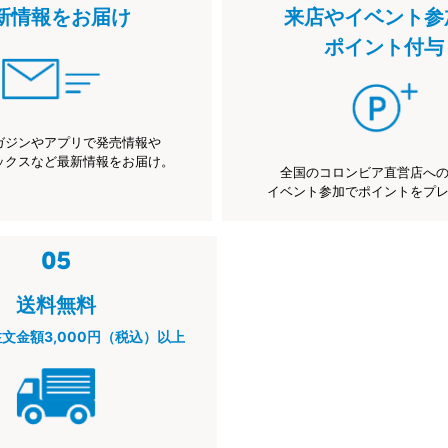
新情報をお届け
来店やイベント参
ポイント付与
ガジンやアプリで発売情報や
ックスなど最新情報をお届け。
全国のコロンビア直営店へ
イベント参加でポイントをプ
送料無料
注文金額3,000円（税込）以上