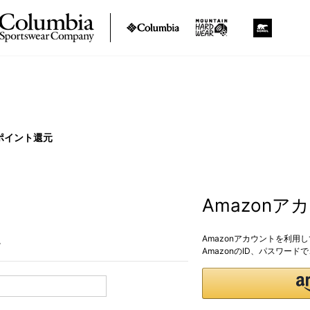
ポイント還元
Amazon
Amazonアカウントを利用
。
AmazonのID、パスワー