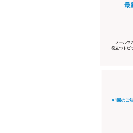
最
メールマ
役立つトピ
※1回のご