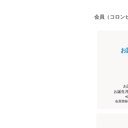
会員（コロン
お
お
お誕生
会員登録