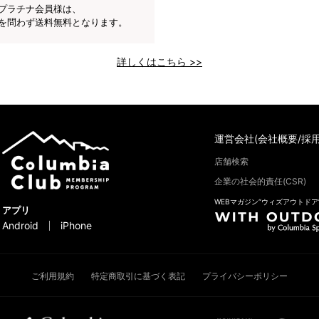
プラチナ会員様は、
を問わず送料無料となります。
詳しくはこちら >>
運営会社(会社概要/採用
店舗検索
企業の社会的責任(CSR)
WEBマガジン“ウィズアウトドア
アプリ
Android
iPhone
ご利用規約
特定商取引に基づく表記
プライバシーポリシー