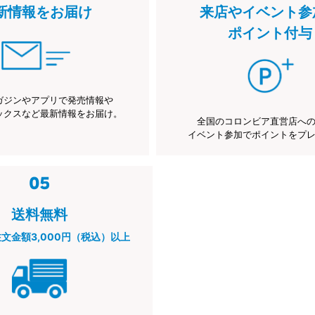
新情報をお届け
来店やイベント参
ポイント付与
ガジンやアプリで発売情報や
ックスなど最新情報をお届け。
全国のコロンビア直営店へ
イベント参加でポイントをプ
送料無料
注文金額3,000円（税込）以上