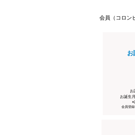
会員（コロン
お
お
お誕生
会員登録