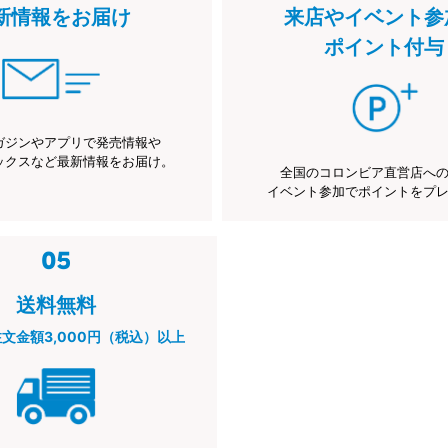
新情報をお届け
来店やイベント参
ポイント付与
ガジンやアプリで発売情報や
ックスなど最新情報をお届け。
全国のコロンビア直営店へ
イベント参加でポイントをプ
送料無料
注文金額3,000円（税込）以上