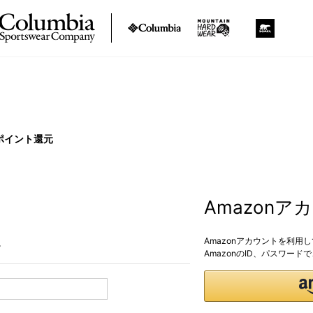
ポイント還元
Amazon
Amazonアカウントを利用
。
AmazonのID、パスワー