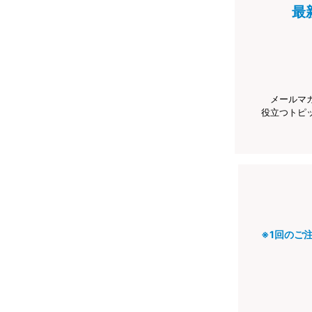
最
メールマ
役立つトピ
※1回のご