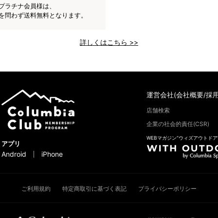
プラチナ会員様は、
を問わず送料無料となります。
詳しくはこちら >>
運営会社(会社概要/採用
店舗検索
企業の社会的責任(CSR)
WEBマガジン“ウィズアウトドア
アプリ
Android
iPhone
ご利用規約
特定商取引に基づく表記
プライバシーポリシー