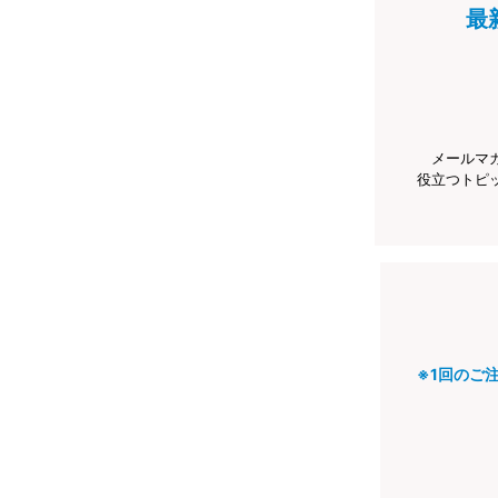
最
メールマ
役立つトピ
※1回のご