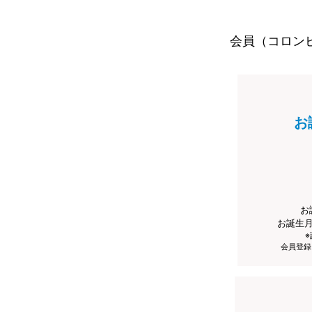
会員（コロン
お
お
お誕生
会員登録