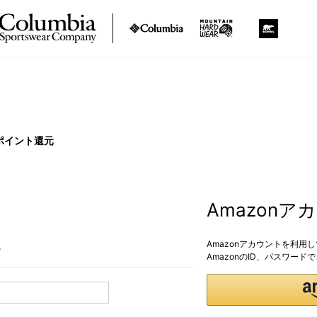
ポイント還元
Amazon
Amazonアカウントを利用
。
AmazonのID、パスワー