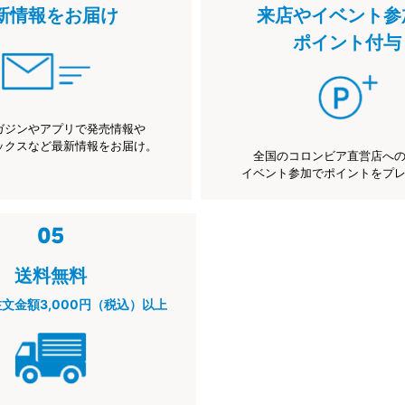
新情報をお届け
来店やイベント参
ポイント付与
ガジンやアプリで発売情報や
ックスなど最新情報をお届け。
全国のコロンビア直営店へ
イベント参加でポイントをプ
送料無料
注文金額3,000円（税込）以上