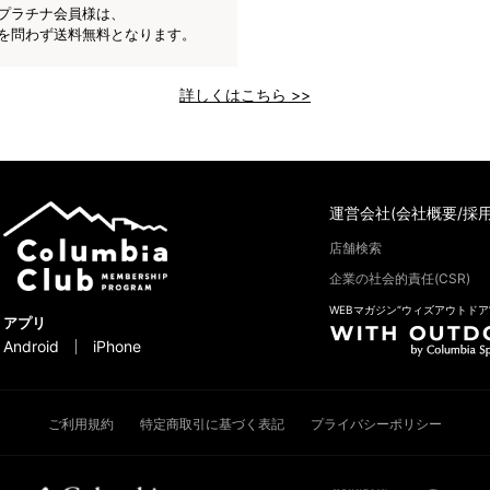
プラチナ会員様は、
を問わず送料無料となります。
詳しくはこちら >>
運営会社(会社概要/採用
店舗検索
企業の社会的責任(CSR)
WEBマガジン“ウィズアウトドア
アプリ
Android
iPhone
ご利用規約
特定商取引に基づく表記
プライバシーポリシー