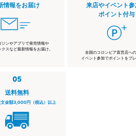
新情報をお届け
来店やイベント参
ポイント付与
ガジンやアプリで発売情報や
ックスなど最新情報をお届け。
全国のコロンビア直営店へ
イベント参加でポイントをプ
送料無料
注文金額3,000円（税込）以上