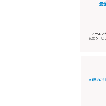
最
メールマ
役立つトピ
※1回のご