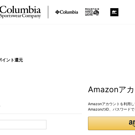
ポイント還元
Amazon
Amazonアカウントを利用
。
AmazonのID、パスワー