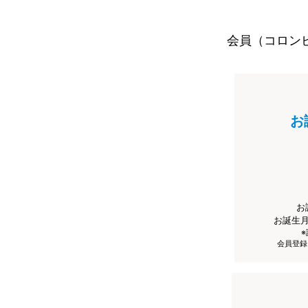
会員（コロン
お
お
お誕生
会員登録