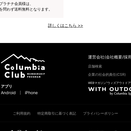
プラチナ会員様は、
を問わず送料無料となります。
詳しくはこちら >>
運営会社(会社概要/採用
店舗検索
企業の社会的責任(CSR)
WEBマガジン“ウィズアウトドア
アプリ
Android
iPhone
ご利用規約
特定商取引に基づく表記
プライバシーポリシー