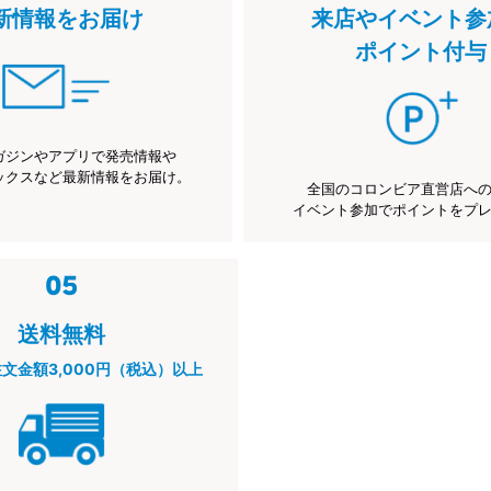
新情報をお届け
来店やイベント参
ポイント付与
ガジンやアプリで発売情報や
ックスなど最新情報をお届け。
全国のコロンビア直営店へ
イベント参加でポイントをプ
送料無料
注文金額3,000円（税込）以上