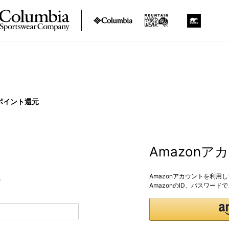
ポイント還元
Amazon
Amazonアカウントを利用
。
AmazonのID、パスワー