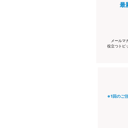
最
メールマ
役立つトピ
※1回のご