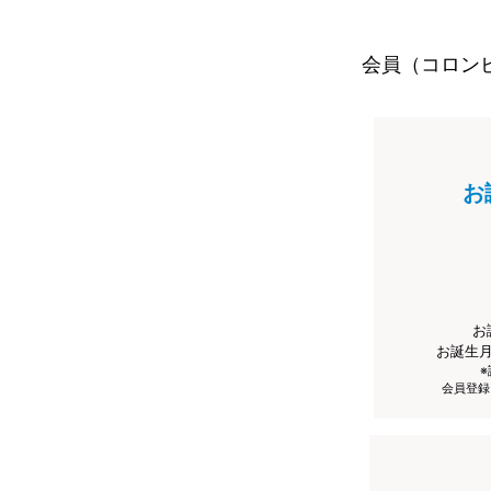
会員（コロン
お
お
お誕生
会員登録