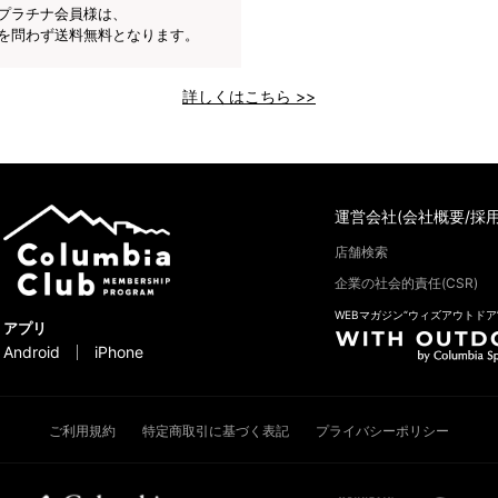
プラチナ会員様は、
を問わず送料無料となります。
詳しくはこちら >>
運営会社(会社概要/採用
店舗検索
企業の社会的責任(CSR)
WEBマガジン“ウィズアウトドア
アプリ
Android
iPhone
ご利用規約
特定商取引に基づく表記
プライバシーポリシー