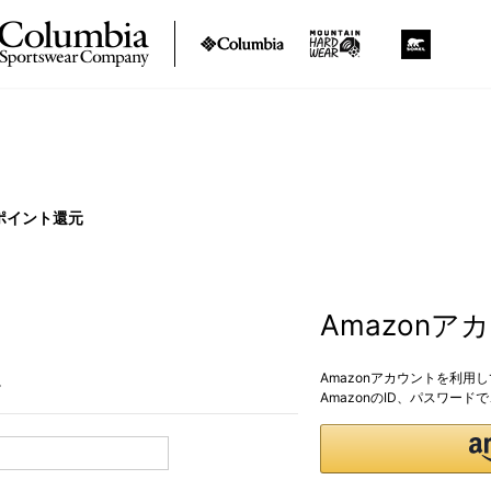
ポイント還元
Amazon
Amazonアカウントを利用
。
AmazonのID、パスワー