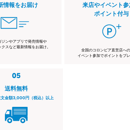
新情報をお届け
来店やイベント参
ポイント付与
ガジンやアプリで発売情報や
ックスなど最新情報をお届け。
全国のコロンビア直営店へ
イベント参加でポイントをプ
送料無料
注文金額3,000円（税込）以上