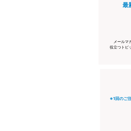
最
メールマ
役立つトピ
※1回のご