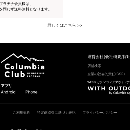
プラチナ会員様は、
を問わず送料無料となります。
詳しくはこちら >>
運営会社(会社概要/採用
店舗検索
企業の社会的責任(CSR)
WEBマガジン“ウィズアウトドア
アプリ
Android
iPhone
ご利用規約
特定商取引に基づく表記
プライバシーポリシー