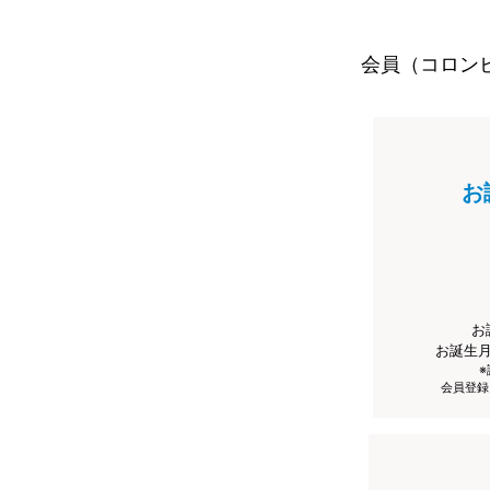
会員（コロン
お
お
お誕生
会員登録