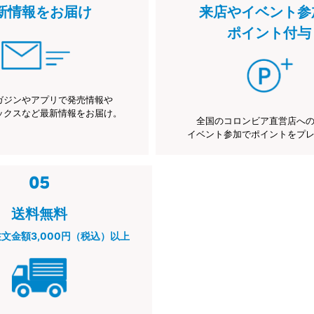
新情報をお届け
来店やイベント参
ポイント付与
ガジンやアプリで発売情報や
ックスなど最新情報をお届け。
全国のコロンビア直営店へ
イベント参加でポイントをプ
送料無料
注文金額3,000円（税込）以上