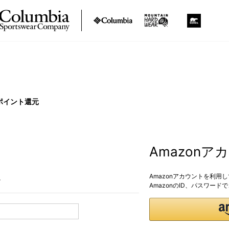
ポイント還元
Amazon
Amazonアカウントを利用
。
AmazonのID、パスワー