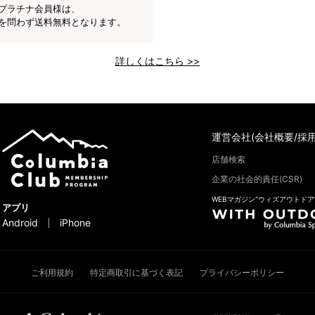
プラチナ会員様は、
を問わず送料無料となります。
詳しくはこちら >>
運営会社(会社概要/採用
店舗検索
企業の社会的責任(CSR)
WEBマガジン“ウィズアウトドア
アプリ
Android
iPhone
ご利用規約
特定商取引に基づく表記
プライバシーポリシー