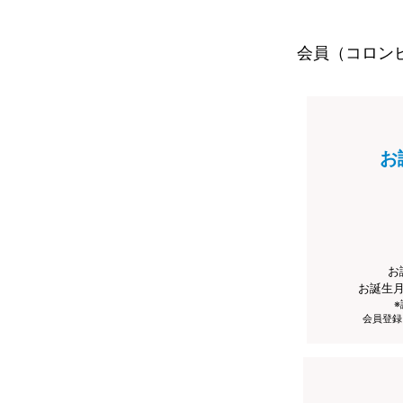
会員（コロン
お
お
お誕生
会員登録