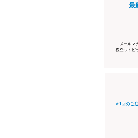
最
メールマ
役立つトピ
※1回のご