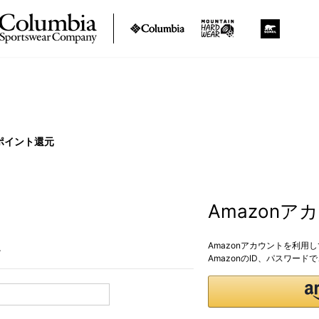
ポイント還元
Amazon
Amazonアカウントを利用
。
AmazonのID、パスワー