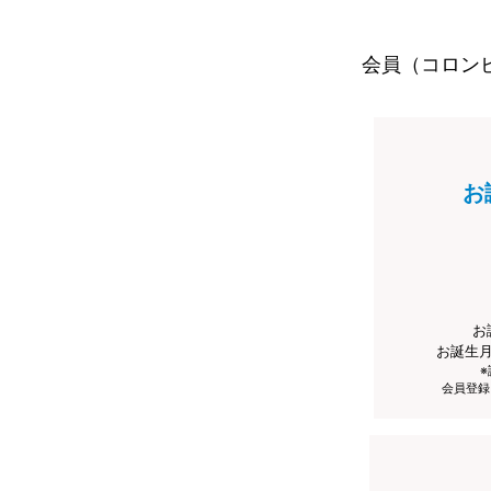
会員（コロン
お
お
お誕生
会員登録