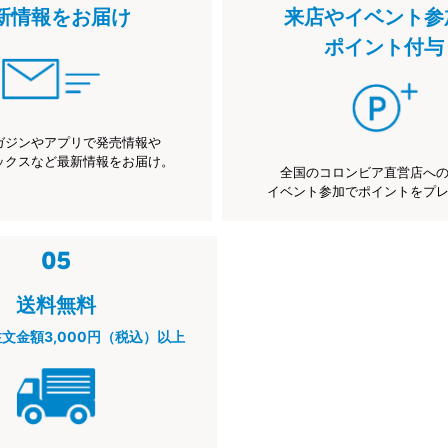
新情報をお届け
来店やイベント参
ポイント付与
ガジンやアプリで発売情報や
ックスなど最新情報をお届け。
全国のコロンビア直営店へ
イベント参加でポイントをプ
送料無料
注文金額3,000円（税込）以上