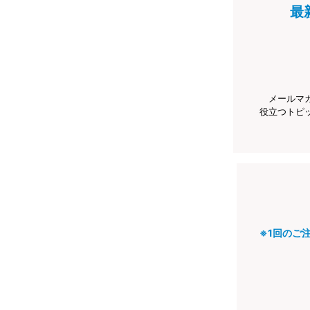
最
メールマ
役立つトピ
※1回のご