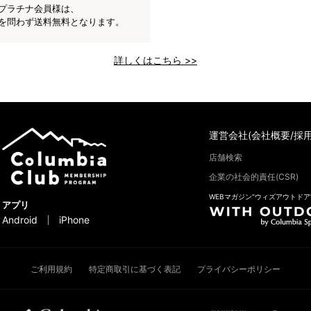
プラチナ会員様は、
を問わず送料無料となります。
詳しくはこちら >>
運営会社(会社概要/採用
店舗検索
企業の社会的責任(CSR)
WEBマガジン“ウィズアウトドア
アプリ
Android
iPhone
ご利用規約
特定商取引に基づく表記
プライバシーポリシー