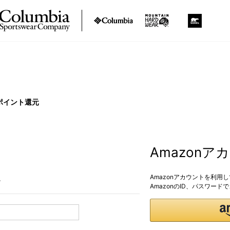
ポイント還元
Amazon
Amazonアカウントを利用
。
AmazonのID、パスワー