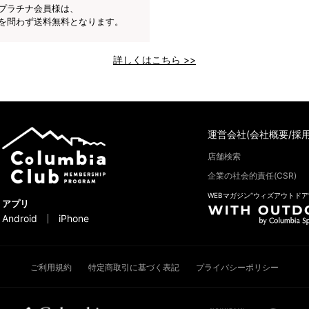
プラチナ会員様は、
を問わず送料無料となります。
詳しくはこちら >>
運営会社(会社概要/採用
店舗検索
企業の社会的責任(CSR)
WEBマガジン“ウィズアウトドア
アプリ
Android
iPhone
ご利用規約
特定商取引に基づく表記
プライバシーポリシー