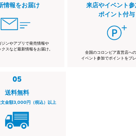
新情報をお届け
来店やイベント参
ポイント付与
ガジンやアプリで発売情報や
ックスなど最新情報をお届け。
全国のコロンビア直営店へ
イベント参加でポイントをプ
送料無料
注文金額3,000円（税込）以上