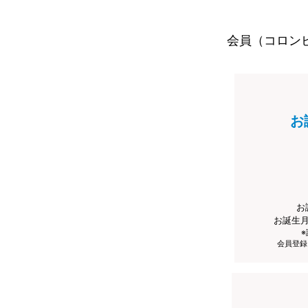
会員（コロン
お
お
お誕生
会員登録