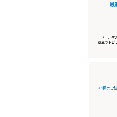
最
メールマ
役立つトピ
※1回のご