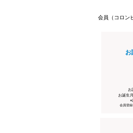
会員（コロン
お
お
お誕生
会員登録