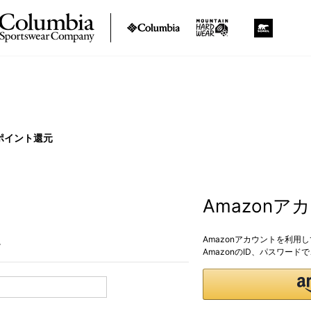
ポイント還元
Amazon
Amazonアカウントを利用
。
AmazonのID、パスワー