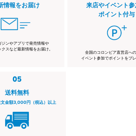
新情報をお届け
来店やイベント参
ポイント付与
ガジンやアプリで発売情報や
ックスなど最新情報をお届け。
全国のコロンビア直営店へ
イベント参加でポイントをプ
送料無料
注文金額3,000円（税込）以上