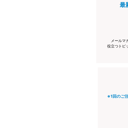
最
メールマ
役立つトピ
※1回のご