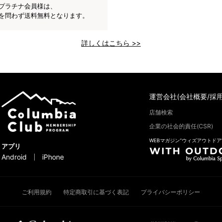
プラチナ会員様は、
を問わず送料無料となります。
詳しくはこちら >>
運営会社(会社概要/採用
店舗検索
企業の社会的責任(CSR)
WEBマガジン“ウィズアウトドア
アプリ
Android
iPhone
ご利用規約
特定商取引に基づく表記
プライバシーポリシー