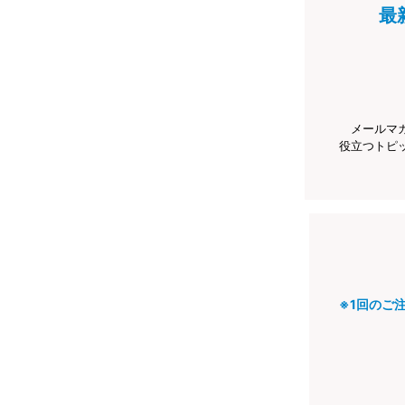
最
メールマ
役立つトピ
※1回のご