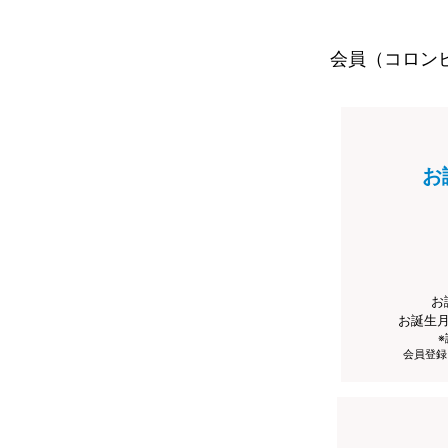
会員（コロン
お
お
お誕生
会員登録