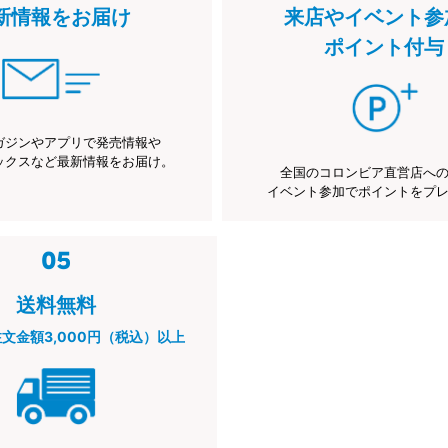
新情報をお届け
来店やイベント参
ポイント付与
ガジンやアプリで発売情報や
ックスなど最新情報をお届け。
全国のコロンビア直営店へ
イベント参加でポイントをプ
送料無料
注文金額3,000円（税込）以上