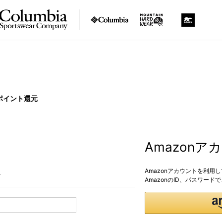
ポイント還元
Amazon
Amazonアカウントを利用
。
AmazonのID、パスワー