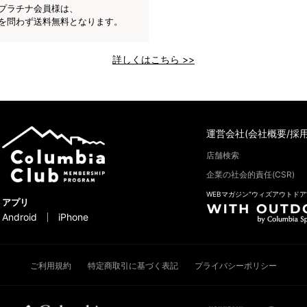
プラチナ会員様は、
を問わず送料無料となります。
詳しくはこちら >>
運営会社(会社概要/採用
店舗検索
企業の社会的責任(CSR)
WEBマガジン“ウィズアウトドア
アプリ
Android
iPhone
ご利用規約
特定商取引に基づく表記
プライバシーポリシー