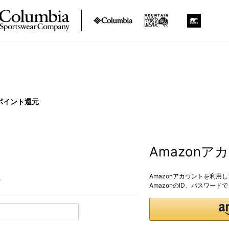
ポイント還元
Amazon
Amazonアカウントを利用
。
AmazonのID、パスワー