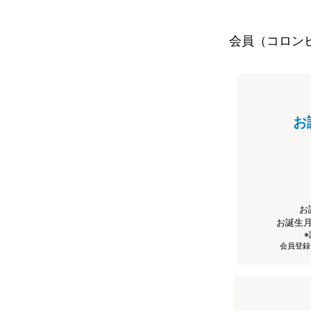
会員（コロン
お
お
お誕生
会員登録