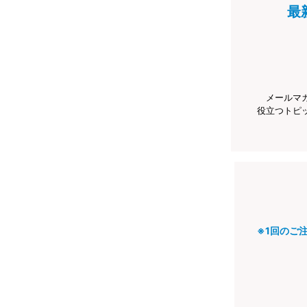
最
メールマ
役立つトピ
※1回のご