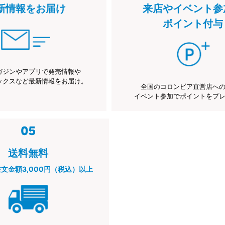
新情報をお届け
来店やイベント参
ポイント付与
ガジンやアプリで発売情報や
ックスなど最新情報をお届け。
全国のコロンビア直営店へ
イベント参加でポイントをプ
送料無料
注文金額3,000円（税込）以上