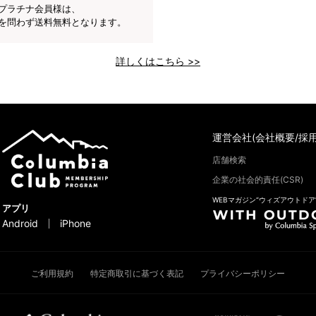
プラチナ会員様は、
を問わず送料無料となります。
詳しくはこちら >>
運営会社(会社概要/採用
店舗検索
企業の社会的責任(CSR)
WEBマガジン“ウィズアウトドア
アプリ
Android
iPhone
ご利用規約
特定商取引に基づく表記
プライバシーポリシー