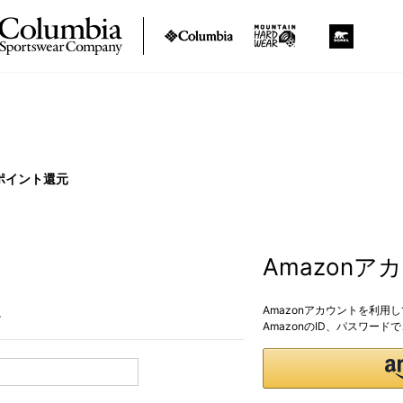
ポイント還元
Amazon
Amazonアカウントを利用
。
AmazonのID、パスワー