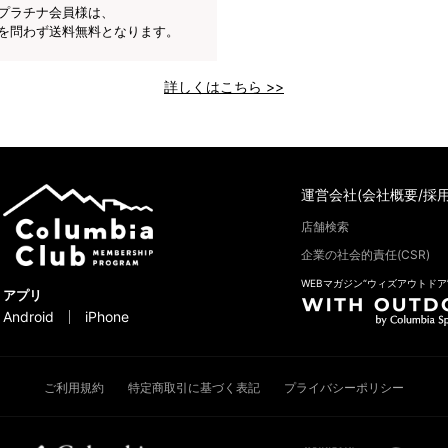
プラチナ会員様は、
を問わず送料無料となります。
詳しくはこちら >>
運営会社(会社概要/採用
店舗検索
企業の社会的責任(CSR)
WEBマガジン“ウィズアウトドア
アプリ
Android
iPhone
ご利用規約
特定商取引に基づく表記
プライバシーポリシー