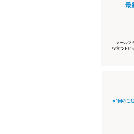
最
メールマ
役立つトピ
※1回のご