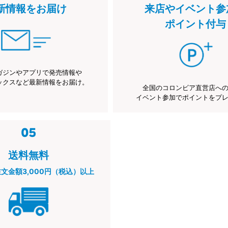
新情報をお届け
来店やイベント参
ポイント付与
ガジンやアプリで発売情報や
ックスなど最新情報をお届け。
全国のコロンビア直営店へ
イベント参加でポイントをプ
送料無料
注文金額3,000円（税込）以上