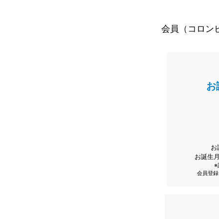
会員（コロン
お
お
お誕生
会員登録