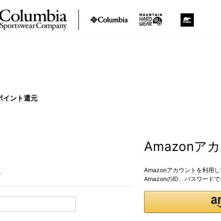
ポイント還元
Amazon
Amazonアカウントを利用
。
AmazonのID、パスワー