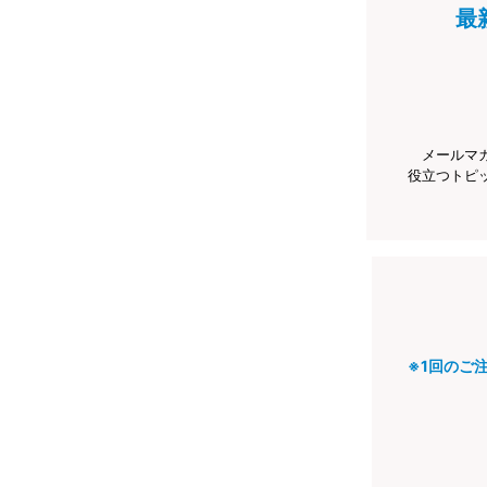
最
メールマ
役立つトピ
※1回のご