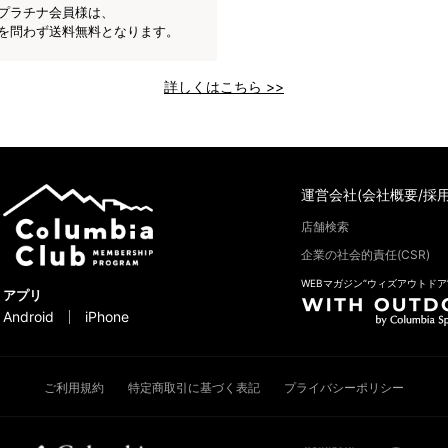
プラチナ会員様は、
を問わず送料無料となります。
詳しくはこちら >>
運営会社(会社概要/採用
店舗検索
企業の社会的責任(CSR)
WEBマガジン“ウィズアウトドア
アプリ
Android
iPhone
ご利用規約
特定商取引に基づく表記
プライバシーポリシー