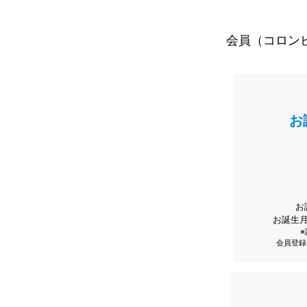
会員（コロン
お
お
お誕生
会員登録