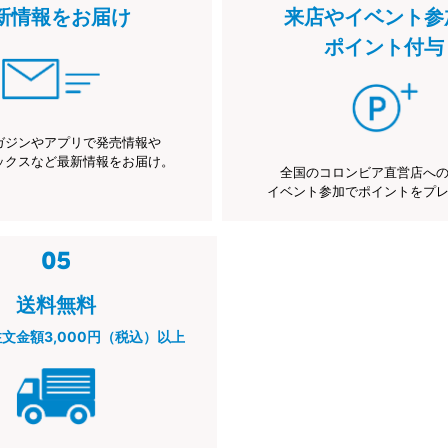
新情報をお届け
来店やイベント参
ポイント付与
ガジンやアプリで発売情報や
ックスなど最新情報をお届け。
全国のコロンビア直営店へ
イベント参加でポイントをプ
送料無料
注文金額3,000円（税込）以上