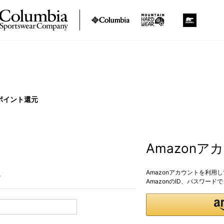
ポイント還元
Amazon
Amazonアカウントを利用
。
AmazonのID、パスワー