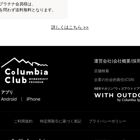
プラチナ会員様は、
を問わず送料無料となります。
詳しくはこちら >>
運営会社(会社概要/採用
店舗検索
企業の社会的責任(CSR)
WEBマガジン“ウィズアウトドア
アプリ
Android
iPhone
ご利用規約
特定商取引に基づく表記
プライバシーポリシー