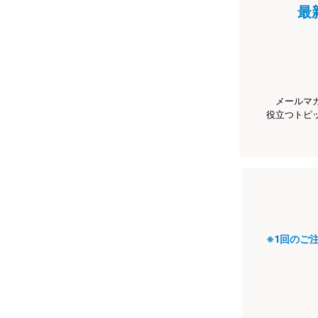
最
メールマ
役立つトピ
※1回のご