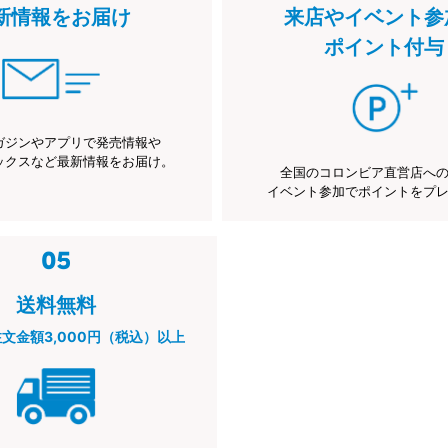
新情報をお届け
来店やイベント参
ポイント付与
ガジンやアプリで発売情報や
ックスなど最新情報をお届け。
全国のコロンビア直営店へ
イベント参加でポイントをプ
送料無料
注文金額3,000円（税込）以上