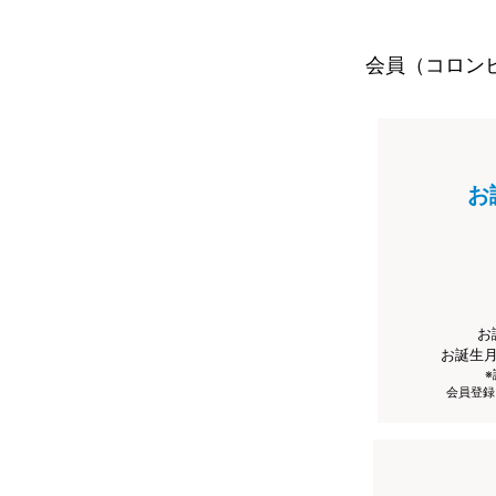
会員（コロン
お
お
お誕生
会員登録