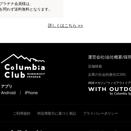
プラチナ会員様は、
を問わず送料無料となります。
詳しくはこちら >>
運営会社(会社概要/採用
店舗検索
企業の社会的責任(CSR)
WEBマガジン“ウィズアウトドア
アプリ
Android
iPhone
ご利用規約
特定商取引に基づく表記
プライバシーポリシー