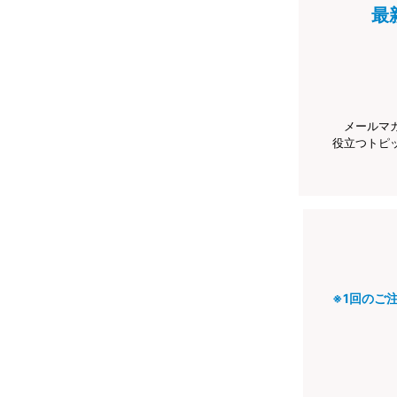
最
メールマ
役立つトピ
※1回のご