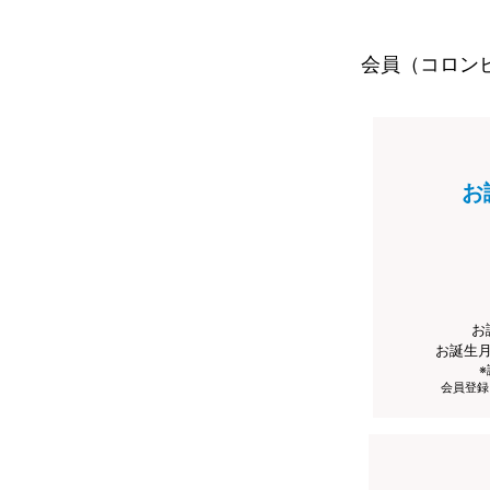
会員（コロン
お
お
お誕生
会員登録