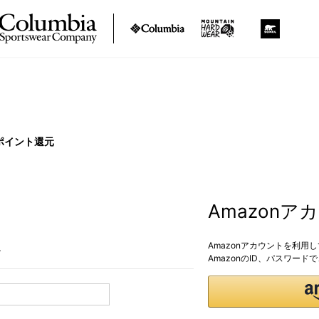
ポイント還元
Amazon
Amazonアカウントを利用
。
AmazonのID、パスワー