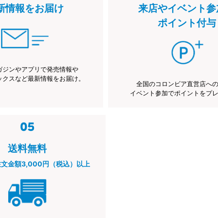
新情報をお届け
来店やイベント参
ポイント付与
ガジンやアプリで発売情報や
ックスなど最新情報をお届け。
全国のコロンビア直営店へ
イベント参加でポイントをプ
送料無料
注文金額3,000円（税込）以上