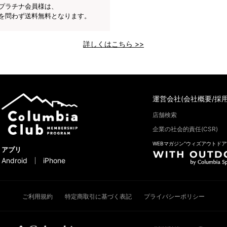
プラチナ会員様は、
を問わず送料無料となります。
詳しくはこちら >>
運営会社(会社概要/採用
店舗検索
企業の社会的責任(CSR)
WEBマガジン“ウィズアウトドア
アプリ
Android
iPhone
ご利用規約
特定商取引に基づく表記
プライバシーポリシー