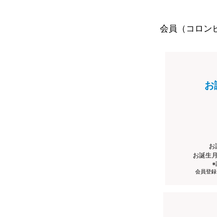
会員（コロン
お
お
お誕生
会員登録