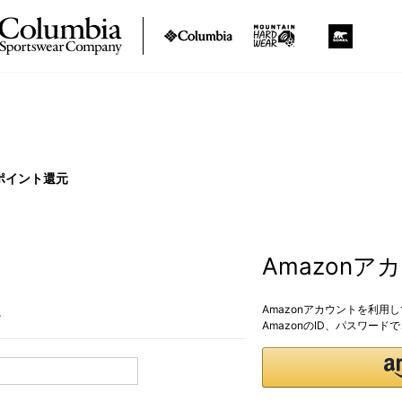
ポイント還元
Amazon
Amazonアカウントを利用
。
AmazonのID、パスワー