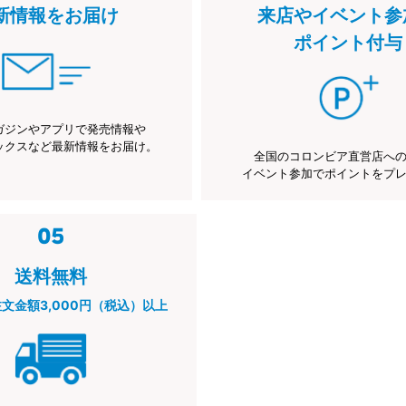
新情報をお届け
来店やイベント参
ポイント付与
ガジンやアプリで発売情報や
ックスなど最新情報をお届け。
全国のコロンビア直営店へ
イベント参加でポイントをプ
送料無料
注文金額3,000円（税込）以上