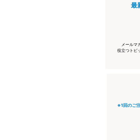
最
メールマ
役立つトピ
※1回のご