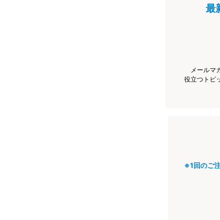
最
メールマ
役立つトピ
※1回のご