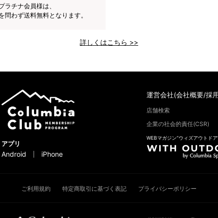
プラチナ会員様は、
を問わず送料無料となります。
詳しくはこちら >>
運営会社(会社概要/採用
店舗検索
企業の社会的責任(CSR)
WEBマガジン“ウィズアウトドア
アプリ
Android
iPhone
ご利用規約
特定商取引に基づく表記
プライバシーポリシー