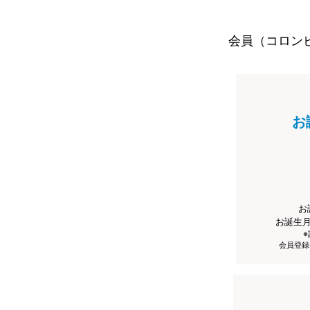
会員（コロン
お
お
お誕生
会員登録