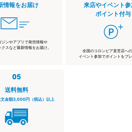
新情報をお届け
来店やイベント参
ポイント付与
ガジンやアプリで発売情報や
ックスなど最新情報をお届け。
全国のコロンビア直営店へ
イベント参加でポイントをプ
送料無料
注文金額3,000円（税込）以上