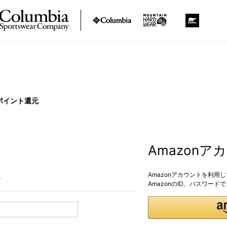
ポイント還元
Amazon
Amazonアカウントを利用
。
AmazonのID、パスワー