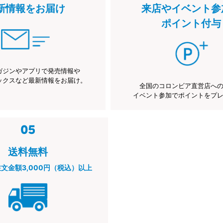
新情報をお届け
来店やイベント参
ポイント付与
ガジンやアプリで発売情報や
ックスなど最新情報をお届け。
全国のコロンビア直営店へ
イベント参加でポイントをプ
送料無料
注文金額3,000円（税込）以上