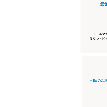
最
メールマ
役立つトピ
※1回のご