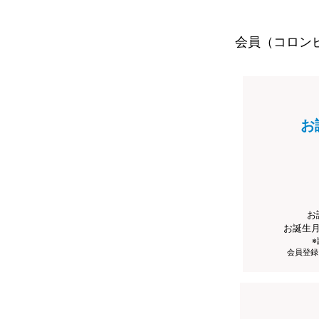
会員（コロン
お
お
お誕生
会員登録