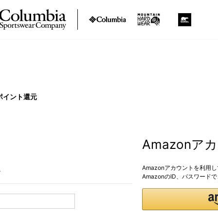
ポイント還元
Amazon
Amazonアカウントを利用
。
AmazonのID、パスワー