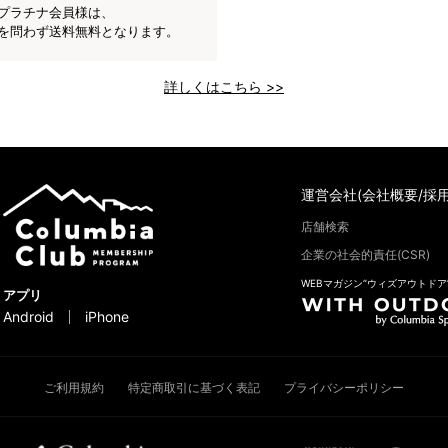
プラチナ会員様は、
を問わず送料無料となります。
詳しくはこちら >>
運営会社(会社概要/採用
店舗検索
企業の社会的責任(CSR)
WEBマガジン“ウィズアウトドア
アプリ
Android
iPhone
ご利用規約
特定商取引に基づく表記
プライバシーポリシー