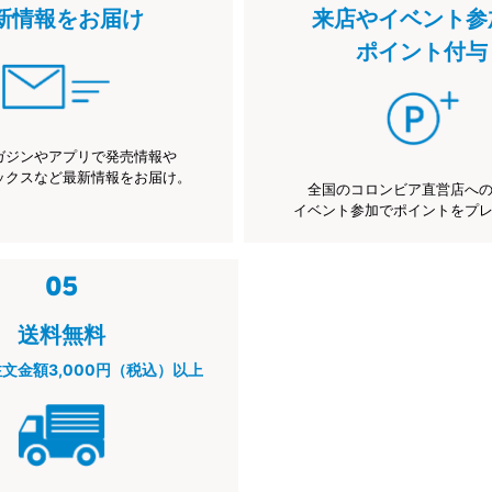
新情報をお届け
来店やイベント参
ポイント付与
ガジンやアプリで発売情報や
ックスなど最新情報をお届け。
全国のコロンビア直営店へ
イベント参加でポイントをプ
送料無料
注文金額3,000円（税込）以上