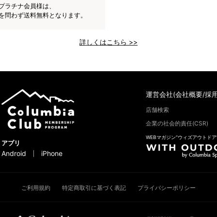
プラチナ会員様は、
を問わず送料無料となります。
詳しくはこちら >>
運営会社(会社概要/採用
店舗検索
企業の社会的責任(CSR)
WEBマガジン“ウィズアウトドア
アプリ
Android
iPhone
ご利用規約
特定商取引に基づく表記
プライバシーポリシー