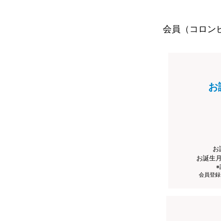
会員（コロン
お
お
お誕生
会員登録