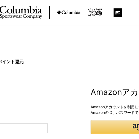
ポイント還元
Amazon
Amazonアカウントを利用
。
AmazonのID、パスワー