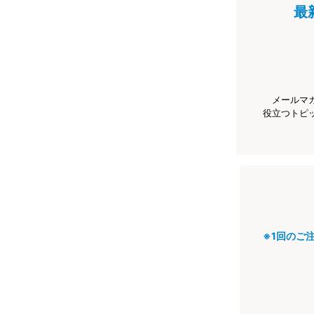
最
メールマ
役立つトピ
※1回のご