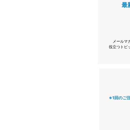
最
メールマ
役立つトピ
※1回のご