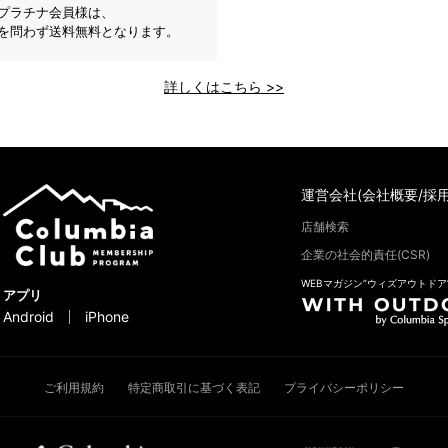
プラチナ会員様は、
を問わず送料無料となります。
詳しくはこちら >>
運営会社(会社概要/採用
店舗検索
企業の社会的責任(CSR)
WEBマガジン“ウィズアウトドア
アプリ
Android
iPhone
ご利用規約
特定商取引に基づく表記
プライバシーポリシー