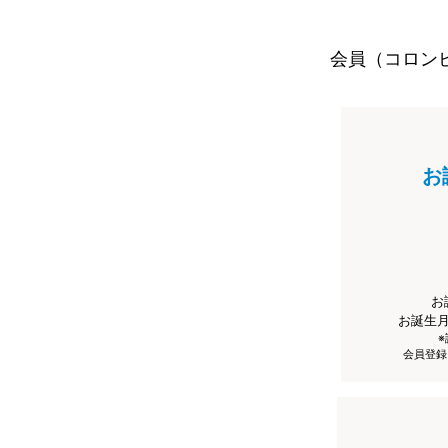
会員（コロン
お
お
お誕生
会員登録