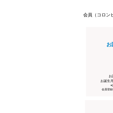
会員（コロン
お
お
お誕生
会員登録