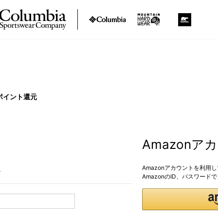
ポイント還元
Amazon
Amazonアカウントを利用
。
AmazonのID、パスワー