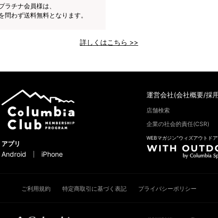
プラチナ会員様は、
を問わず送料無料となります。
詳しくはこちら >>
運営会社(会社概要/採用
店舗検索
企業の社会的責任(CSR)
WEBマガジン“ウィズアウトドア
アプリ
Android
iPhone
ご利用規約
特定商取引に基づく表記
プライバシーポリシー