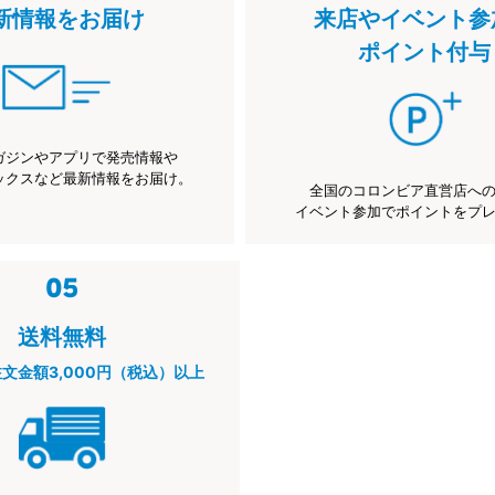
新情報をお届け
来店やイベント参
ポイント付与
ガジンやアプリで発売情報や
ックスなど最新情報をお届け。
全国のコロンビア直営店へ
イベント参加でポイントをプ
送料無料
注文金額3,000円（税込）以上