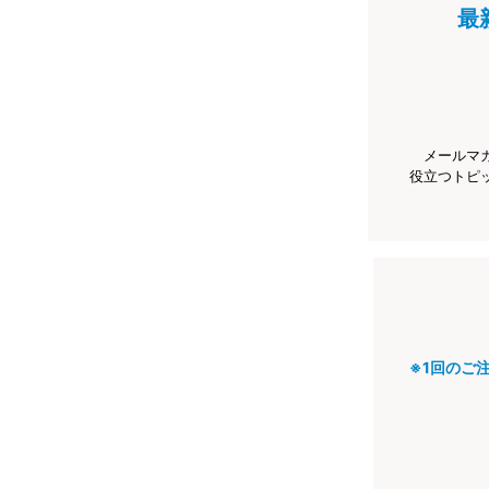
最
メールマ
役立つトピ
※1回のご