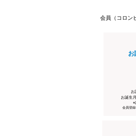
会員（コロン
お
お
お誕生
会員登録