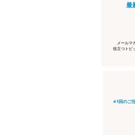
最
メールマ
役立つトピ
※1回のご