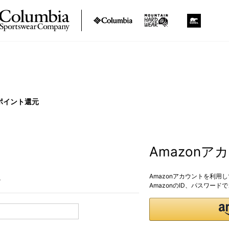
ポイント還元
Amazon
Amazonアカウントを利用
。
AmazonのID、パスワー