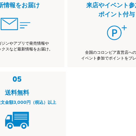
新情報をお届け
来店やイベント参
ポイント付与
ガジンやアプリで発売情報や
ックスなど最新情報をお届け。
全国のコロンビア直営店へ
イベント参加でポイントをプ
送料無料
注文金額3,000円（税込）以上