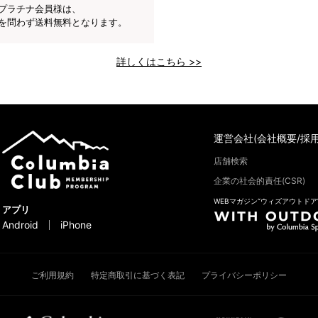
プラチナ会員様は、
を問わず送料無料となります。
詳しくはこちら >>
運営会社(会社概要/採用
店舗検索
企業の社会的責任(CSR)
WEBマガジン“ウィズアウトドア
アプリ
Android
iPhone
ご利用規約
特定商取引に基づく表記
プライバシーポリシー