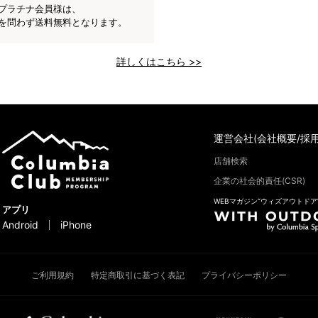
プラチナ会員様は、
を問わず送料無料となります。
詳しくはこちら >>
運営会社(会社概要/採用
店舗検索
企業の社会的責任(CSR)
WEBマガジン“ウィズアウトドア
アプリ
Android
iPhone
ご利用規約
特定商取引に基づく表記
プライバシーポリシー