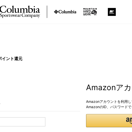
ポイント還元
Amazon
Amazonアカウントを利用
。
AmazonのID、パスワー