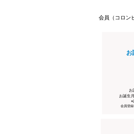
会員（コロン
お
お
お誕生
会員登録