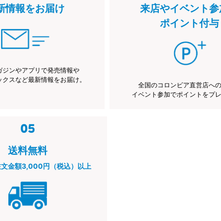
新情報をお届け
来店やイベント参
ポイント付与
ガジンやアプリで発売情報や
ックスなど最新情報をお届け。
全国のコロンビア直営店へ
イベント参加でポイントをプ
送料無料
注文金額3,000円（税込）以上