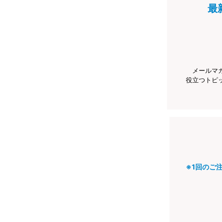
最
メールマ
役立つトピ
※1回のご